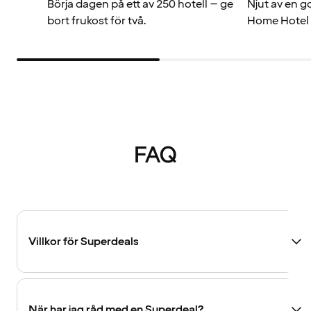
Börja dagen på ett av 250 hotell – ge
Njut av en g
bort frukost för två.
Home Hotel –
FAQ
Villkor för Superdeals
När har jag råd med en Superdeal?