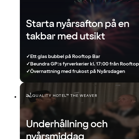
Starta nyårsafton på en
takbar med utsikt
✓
Ett glas bubbel på Rooftop Bar
✓
Beundra GP:s fyrverkerier kl. 17:00 från Rooftop
✓
Övernattning med frukost på Nyårsdagen
QUALITY HOTEL™ THE WEAVER
Underhållning och
nyårsmiddag