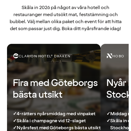
Skåla in 2026 på något av våra hotell och
restauranger med utsökt mat, feststämning och
bubbel. Välj mellan olika paket och event för att hitta
det som passar just dig. Boka ditt nyårsfirande idag!
CLARION HOTEL® DRAKEN
HOBO
Fira med Göteborgs
Nyår 
bästa utsikt
Stoc
✓
4-rätters nyårsmiddag med vinpaket
✓
Middag m
✓
Skåla i champagne vid 12-slaget
✓
Skåla in 
✓
Nyårsfest med Göteborgs bästa utsikt
Stockho