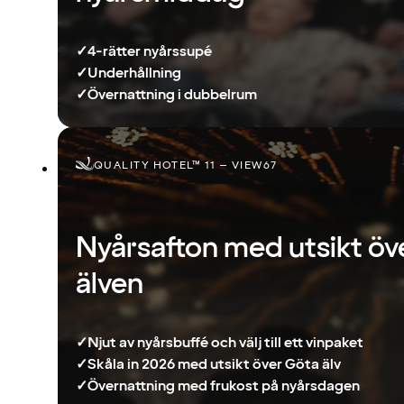
✓
4-rätter nyårssupé
✓
Underhållning
✓
Övernattning i dubbelrum
QUALITY HOTEL™ 11 – VIEW67
Nyårsafton med utsikt öv
älven
✓
Njut av nyårsbuffé och välj till ett vinpaket
✓
Skåla in 2026 med utsikt över Göta älv
✓
Övernattning med frukost på nyårsdagen