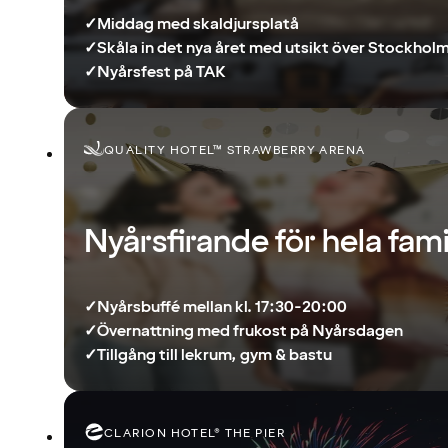
✓
Middag med skaldjursplatå
✓
Skåla in det nya året med utsikt över Stockhol
✓
Nyårsfest på TAK
QUALITY HOTEL™ STRAWBERRY ARENA
Nyårsfirande för hela fami
✓
Nyårsbuffé mellan kl. 17:30-20:00
✓
Övernattning med frukost på Nyårsdagen
✓
Tillgång till lekrum, gym & bastu
CLARION HOTEL® THE PIER