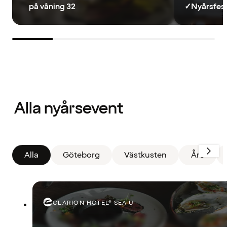
på våning 32
✓
Nyårsfes
Filter
återställt.
Alla nyårsevent
Visar
alla
kort
Alla
Göteborg
Västkusten
Åre
CLARION HOTEL® SEA U