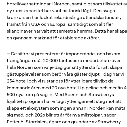
hotellövernattningar i Norden, samtidigt som tillskottet a
ny rumskapacitet har varit historiskt lågt. Den svaga
kronkursen har lockat rekordmånga utländska turister,
främst från USA och Europa, samtidigt som allt fler
skandinaver har valt att semestra hemma. Detta har skapa
en gynnsam marknad för etablerade aktörer.
– De siffror vi presenterar är imponerande, och bakom
framgången står 20 000 fantastiska medarbetare över
hela Norden som varje dag gör sitt yttersta för att skapa
gästupplevelser som berör våra gäster djupt. I dag har vi
254 hotell och vi rustar oss för ytterligare tillväxt de
kommande åren med 20 nya hotell i pipeline och mer än 4
500 nya rum på väg in. Med Spenn och Strawberrys
lojalitetsprogram har vi tagit ytterligare ett steg mot att
skapa ett ekosystem som ingen annan i Norden kan mäta
sig med, och 2026 blir ett år för nya milstolpar, säger
Petter A. Stordalen, ägare och grundare av Strawberry.