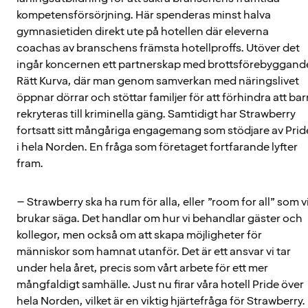
kompetensförsörjning. Här spenderas minst halva
gymnasietiden direkt ute på hotellen där eleverna
coachas av branschens främsta hotellproffs. Utöver det
ingår koncernen ett partnerskap med brottsförebyggand
Rätt Kurva, där man genom samverkan med näringslivet
öppnar dörrar och stöttar familjer för att förhindra att bar
rekryteras till kriminella gäng. Samtidigt har Strawberry
fortsatt sitt mångåriga engagemang som stödjare av Prid
i hela Norden. En fråga som företaget fortfarande lyfter
fram.
– Strawberry ska ha rum för alla, eller ”room for all” som v
brukar säga. Det handlar om hur vi behandlar gäster och
kollegor, men också om att skapa möjligheter för
människor som hamnat utanför. Det är ett ansvar vi tar
under hela året, precis som vårt arbete för ett mer
mångfaldigt samhälle. Just nu firar våra hotell Pride över
hela Norden, vilket är en viktig hjärtefråga för Strawberry.