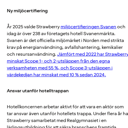
Ny miljöcertifiering
År 2025 valde Strawberry
miljöcertifieringen Svanen
och
idag är över 238 av företagets hotell Svanenmärkta.
Svanen är det officiella miljömärket i Norden med strikta
krav på energianvändning, avfallshantering, kemikalier
och resursanvändning.
Jämfört med 2022 har Strawberr
minskat Scope 1- och 2-utsläppen från den egna
verksamheten med 55 %, och Scope 3-utsläppen i
värdekedjan har minskat med 10 % sedan 2024.
Ansvar utanför hotelltrappan
Hotellkoncernen arbetar aktivt för att vara en aktör som
tar ansvar även utanför hotellets trappa. Under flera år ha
Strawberry samarbetat med Realgymnasiet i en
lärlingsutbildning för att säkra branschens framtida