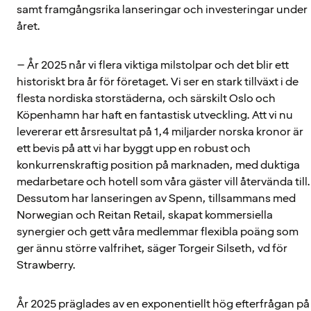
samt framgångsrika lanseringar och investeringar under
året.
– År 2025 når vi flera viktiga milstolpar och det blir ett
historiskt bra år för företaget. Vi ser en stark tillväxt i de
flesta nordiska storstäderna, och särskilt Oslo och
Köpenhamn har haft en fantastisk utveckling. Att vi nu
levererar ett årsresultat på 1,4 miljarder norska kronor är
ett bevis på att vi har byggt upp en robust och
konkurrenskraftig position på marknaden, med duktiga
medarbetare och hotell som våra gäster vill återvända till.
Dessutom har lanseringen av Spenn, tillsammans med
Norwegian och Reitan Retail, skapat kommersiella
synergier och gett våra medlemmar flexibla poäng som
ger ännu större valfrihet, säger Torgeir Silseth, vd för
Strawberry.
År 2025 präglades av en exponentiellt hög efterfrågan på