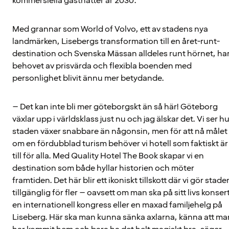
kommersiella gästnätter år 2030.
Med grannar som World of Volvo, ett av stadens nya
landmärken, Lisebergs transformation till en året-runt-
destination och Svenska Mässan alldeles runt hörnet, ha
behovet av prisvärda och flexibla boenden med
personlighet blivit ännu mer betydande.
– Det kan inte bli mer göteborgskt än så här! Göteborg
växlar upp i världsklass just nu och jag älskar det. Vi ser h
staden växer snabbare än någonsin, men för att nå målet
om en fördubblad turism behöver vi hotell som faktiskt är
till för alla. Med Quality Hotel The Book skapar vi en
destination som både hyllar historien och möter
framtiden. Det här blir ett ikoniskt tillskott där vi gör stade
tillgänglig för fler – oavsett om man ska på sitt livs konser
en internationell kongress eller en maxad familjehelg på
Liseberg. Här ska man kunna sänka axlarna, känna att ma