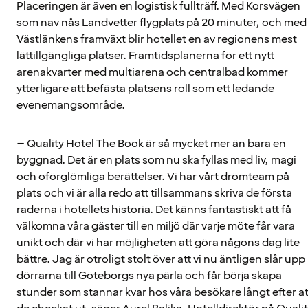
Placeringen är även en logistisk fullträff. Med Korsvägen
som nav nås Landvetter flygplats på 20 minuter, och med
Västlänkens framväxt blir hotellet en av regionens mest
lättillgängliga platser. Framtidsplanerna för ett nytt
arenakvarter med multiarena och centralbad kommer
ytterligare att befästa platsens roll som ett ledande
evenemangsområde.
– Quality Hotel The Book är så mycket mer än bara en
byggnad. Det är en plats som nu ska fyllas med liv, magi
och oförglömliga berättelser. Vi har vårt drömteam på
plats och vi är alla redo att tillsammans skriva de första
raderna i hotellets historia. Det känns fantastiskt att få
välkomna våra gäster till en miljö där varje möte får vara
unikt och där vi har möjligheten att göra någons dag lite
bättre. Jag är otroligt stolt över att vi nu äntligen slår upp
dörrarna till Göteborgs nya pärla och får börja skapa
stunder som stannar kvar hos våra besökare långt efter at