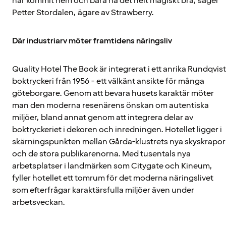
har kommit hem och bara ha det helt magiskt bra, säger
Petter Stordalen, ägare av Strawberry.
Där industriarv möter framtidens näringsliv
Quality Hotel The Book är integrerat i ett anrika Rundqvis
boktryckeri från 1956 - ett välkänt ansikte för många
göteborgare. Genom att bevara husets karaktär möter
man den moderna resenärens önskan om autentiska
miljöer, bland annat genom att integrera delar av
boktryckeriet i dekoren och inredningen. Hotellet ligger i
skärningspunkten mellan Gårda-klustrets nya skyskrapor
och de stora publikarenorna. Med tusentals nya
arbetsplatser i landmärken som Citygate och Kineum,
fyller hotellet ett tomrum för det moderna näringslivet
som efterfrågar karaktärsfulla miljöer även under
arbetsveckan.