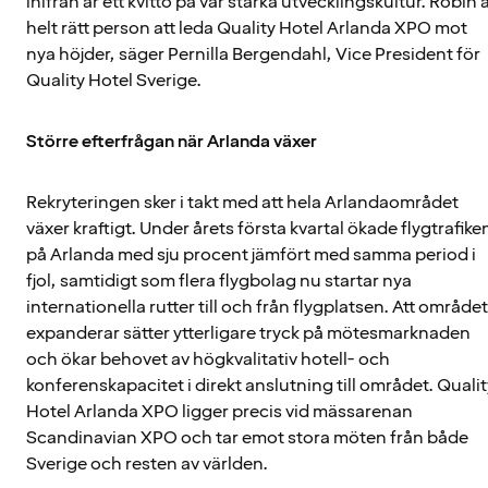
inifrån är ett kvitto på vår starka utvecklingskultur. Robin 
helt rätt person att leda Quality Hotel Arlanda XPO mot
nya höjder, säger Pernilla Bergendahl, Vice President för
Quality Hotel Sverige.
Större efterfrågan när Arlanda växer
Rekryteringen sker i takt med att hela Arlandaområdet
växer kraftigt. Under årets första kvartal ökade flygtrafike
på Arlanda med sju procent jämfört med samma period i
fjol, samtidigt som flera flygbolag nu startar nya
internationella rutter till och från flygplatsen. Att området
expanderar sätter ytterligare tryck på mötesmarknaden
och ökar behovet av högkvalitativ hotell- och
konferenskapacitet i direkt anslutning till området. Qualit
Hotel Arlanda XPO ligger precis vid mässarenan
Scandinavian XPO och tar emot stora möten från både
Sverige och resten av världen.