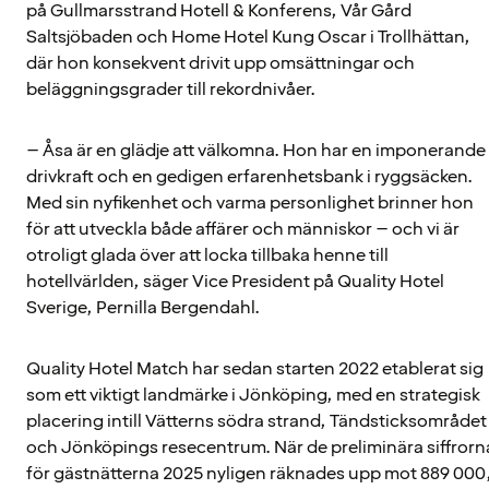
på Gullmarsstrand Hotell & Konferens, Vår Gård
Saltsjöbaden och Home Hotel Kung Oscar i Trollhättan,
där hon konsekvent drivit upp omsättningar och
beläggningsgrader till rekordnivåer.
– Åsa är en glädje att välkomna. Hon har en imponerande
drivkraft och en gedigen erfarenhetsbank i ryggsäcken.
Med sin nyfikenhet och varma personlighet brinner hon
för att utveckla både affärer och människor – och vi är
otroligt glada över att locka tillbaka henne till
hotellvärlden, säger Vice President på Quality Hotel
Sverige, Pernilla Bergendahl.
Quality Hotel Match har sedan starten 2022 etablerat sig
som ett viktigt landmärke i Jönköping, med en strategisk
placering intill Vätterns södra strand, Tändsticksområdet
och Jönköpings resecentrum. När de preliminära siffrorn
för gästnätterna 2025 nyligen räknades upp mot 889 000