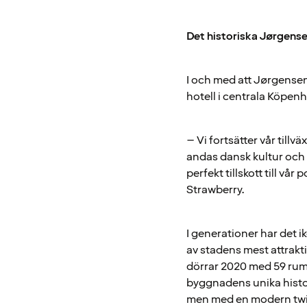
Det historiska Jørgense
I och med att Jørgensens
hotell i centrala Köpen
– Vi fortsätter vår till
andas dansk kultur och h
perfekt tillskott till vå
Strawberry.
I generationer har det 
av stadens mest attrakt
dörrar 2020 med 59 rum,
byggnadens unika histor
men med en modern twis