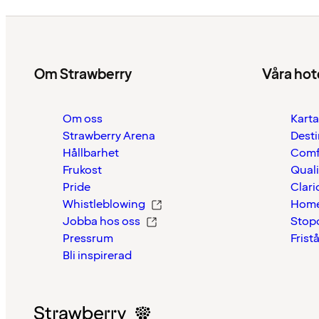
Om Strawberry
Våra hot
Om oss
Karta
Strawberry Arena
Desti
Hållbarhet
Comf
Frukost
Quali
Pride
Clari
Whistleblowing
Home
Jobba hos oss
Stop
Pressrum
Frist
Bli inspirerad