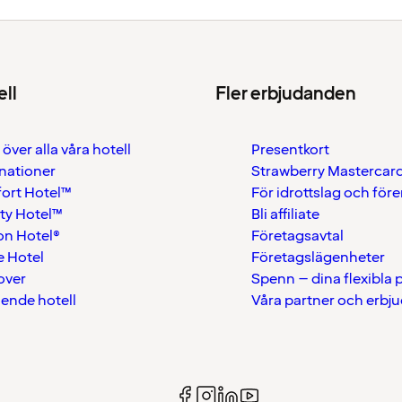
ell
Fler erbjudanden
 över alla våra hotell
Presentkort
nationer
Strawberry Mastercar
ort Hotel™
För idrottslag och för
ty Hotel™
Bli affiliate
on Hotel®
Företagsavtal
 Hotel
Företagslägenheter
over
Spenn – dina flexibla
ående hotell
Våra partner och erbj