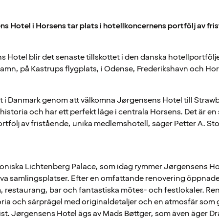
ns Hotel i Horsens tar plats i hotellkoncernens portfölj av f
 Hotel blir det senaste tillskottet i den danska hotellportföl
hamn, på Kastrups flygplats, i Odense, Frederikshavn och Ho
växt i Danmark genom att välkomna Jørgensens Hotel till Strawb
istoria och har ett perfekt läge i centrala Horsens. Det är en 
r portfölj av fristående, unika medlemshotell, säger Petter A. S
ikoniska Lichtenberg Palace, som idag rymmer Jørgensens Hote
iva samlingsplatser. Efter en omfattande renovering öppnade 
 restaurang, bar och fantastiska mötes- och festlokaler. Re
ia och särprägel med originaldetaljer och en atmosfär som går
t. Jørgensens Hotel ägs av Mads Bøttger, som även äger Dr