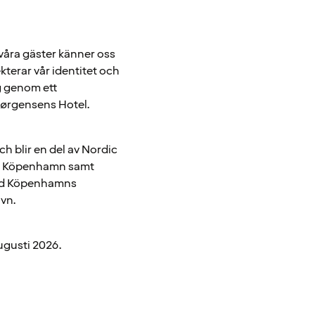
våra gäster känner oss
kterar vår identitet och
ng genom ett
 Jørgensens Hotel.
ch blir en del av Nordic
ala Köpenhamn samt
vid Köpenhamns
avn.
ugusti 2026.