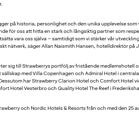
r.
er på historia, personlighet och den unika upplevelse som 
ande för oss att hitta en stark och långsiktig partner som respe
rtsätta vara oss själva – samtidigt som vi stärker vår utveckli
skt nätverk, säger Allan Naismith Hansen, hotelldirektör på
r sig till Strawberrys portfölj av fristående medlemshotell o
ott sällskap med Villa Copenhagen och Admiral Hotel i centr
Dessutom har Strawberry Clarion Hotel och Comfort Hotel 
mfort Hotel Vesterbro och Quality Hotel The Reef i Frederiksh
 Strawberry och Nordic Hotels & Resorts från och med den 25 a