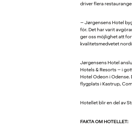
driver flera restaurange
– Jørgensens Hotel bygg
för. Det har varit avgör
ger oss möjlighet att fo
kvalitetsmedvetet nordi
Jørgensens Hotel anslute
Hotels & Resorts – i g
Hotel Odeon i Odense. 
flygplats i Kastrup, Co
Hotellet blir en del av
FAKTA OM HOTELLET: