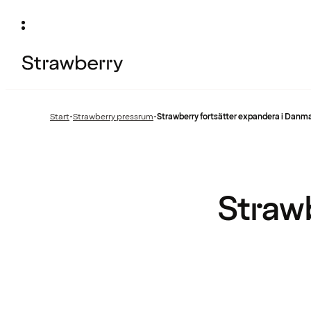
Start
•
Strawberry pressrum
•
Strawberry fortsätter expandera i Danmar
Föregående
sida:
Strawb