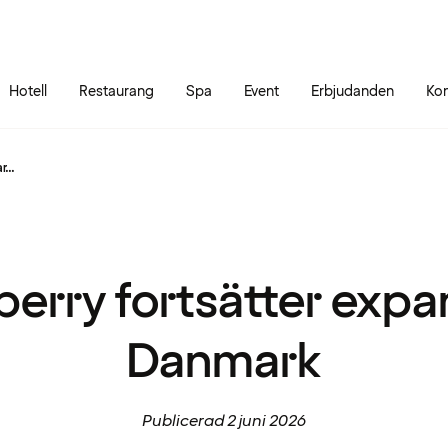
Gå till sidans innehåll
Gå till sidans huvudmeny
Hotell
Restaurang
Spa
Event
Erbjudanden
Kon
...
erry fortsätter expa
Danmark
Publicerad 2 juni 2026