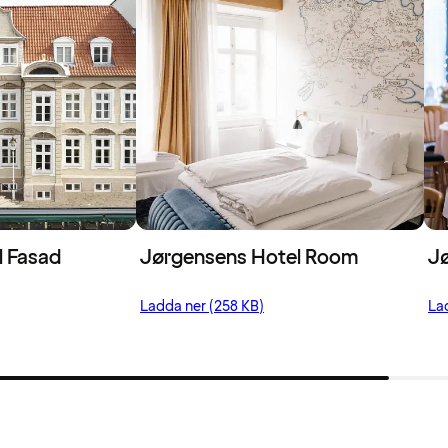
l Fasad
Jørgensens Hotel Room
Jø
Ladda ner (258 KB)
Lad