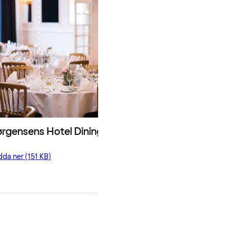
Ladda ner (542 KB)
rgensens Hotel Dining Area
da ner (151 KB)