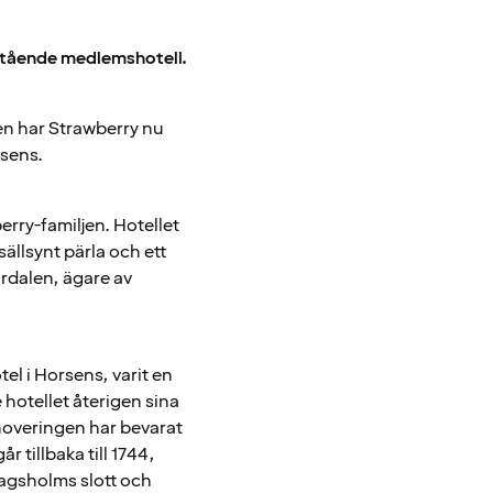
ristående medlemshotell.
jen har Strawberry nu
rsens.
erry-familjen. Hotellet
sällsynt pärla och ett
tordalen, ägare av
l i Horsens, varit en
hotellet återigen sina
noveringen har bevarat
 tillbaka till 1744,
agsholms slott och