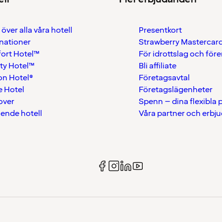
 över alla våra hotell
Presentkort
nationer
Strawberry Mastercar
ort Hotel™
För idrottslag och för
ty Hotel™
Bli affiliate
on Hotel®
Företagsavtal
 Hotel
Företagslägenheter
over
Spenn – dina flexibla
ående hotell
Våra partner och erbj