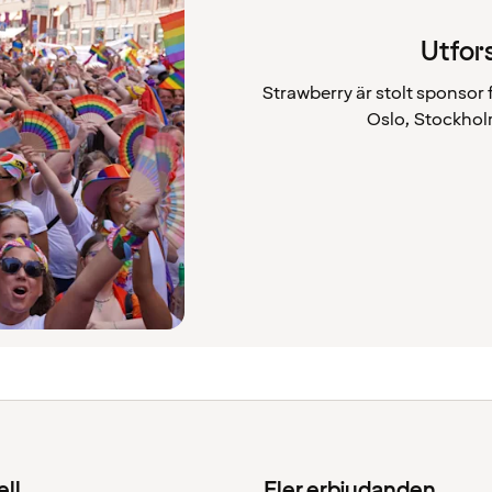
Utfors
Strawberry är stolt sponsor
Oslo, Stockhol
ell
Fler erbjudanden