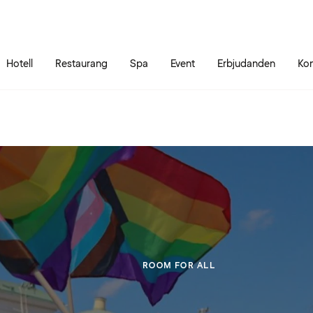
Gå till sidans innehåll
Gå till sidans huvudmeny
Hotell
Restaurang
Spa
Event
Erbjudanden
Kon
ROOM FOR ALL