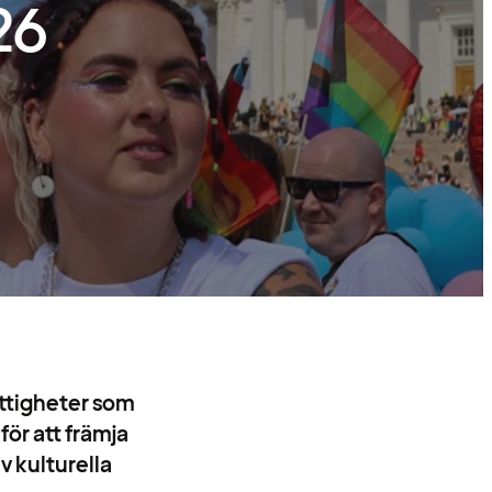
26
rättigheter som
för att främja
v kulturella