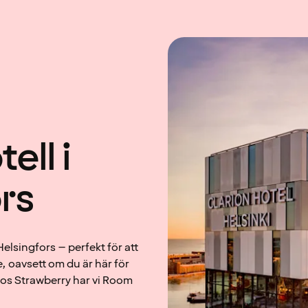
ell i
rs
 Helsingfors – perfekt för att
, oavsett om du är här för
os Strawberry har vi Room