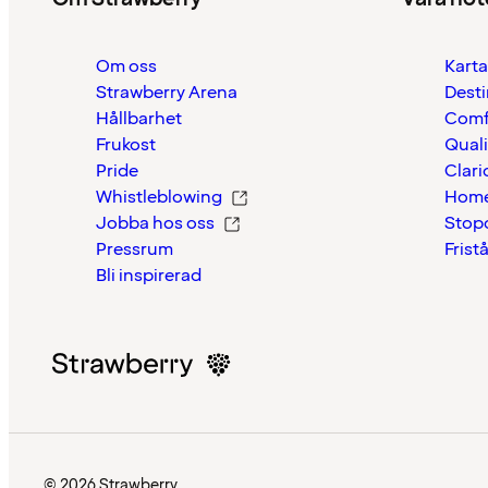
Om oss
Karta
Strawberry Arena
Desti
Hållbarhet
Comf
Frukost
Quali
Pride
Clari
Whistleblowing
Home
Jobba hos oss
Stop
Pressrum
Frist
Bli inspirerad
© 2026 Strawberry