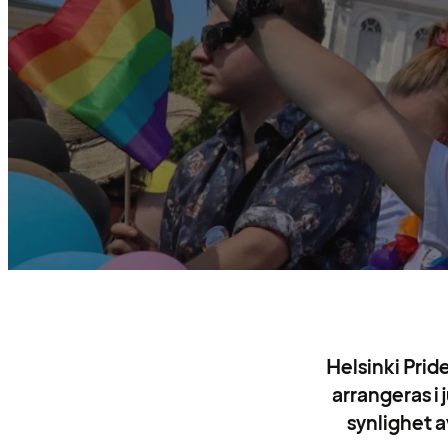
Helsinki Pride
arrangeras i 
synlighet a