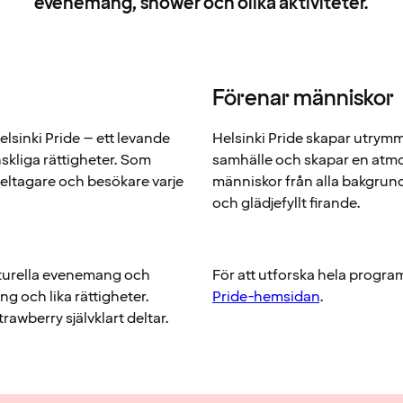
evenemang, shower och olika aktiviteter.
Förenar människor
Helsinki Pride – ett levande
Helsinki Pride skapar utrymme
skliga rättigheter. Som
samhälle och skapar en atmo
deltagare och besökare varje
människor från alla bakgrunde
och glädjefyllt firande.
lturella evenemang och
För att utforska hela progra
ng och lika rättigheter.
Pride-hemsidan
.
awberry självklart deltar.