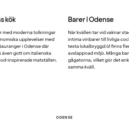
ns kök
Barer i Odense
er med moderna tolkningar
När kvällen tar vid vaknar stad
tronomiska upplevelser med
intima vinbarer till livliga co
stauranger i Odense där
testa lokalbryggd öl finns fl
s även gott om italienska
avslappnad miljö. Många bar
food-inspirerade matställen.
gågatorna, vilket gör det enk
samma kväll.
ODENSE