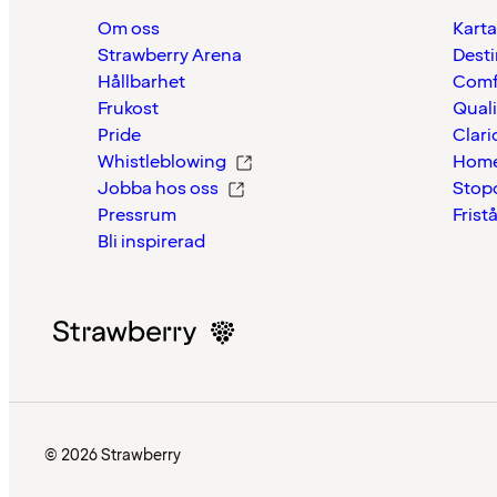
Om oss
Karta
Strawberry Arena
Desti
Hållbarhet
Comf
Frukost
Quali
Pride
Clari
Whistleblowing
Home
Jobba hos oss
Stop
Pressrum
Frist
Bli inspirerad
© 2026 Strawberry