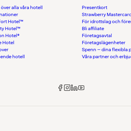
 över alla våra hotell
Presentkort
nationer
Strawberry Mastercar
ort Hotel™
För idrottslag och för
ty Hotel™
Bli affiliate
on Hotel®
Företagsavtal
 Hotel
Företagslägenheter
over
Spenn – dina flexibla
ående hotell
Våra partner och erbj