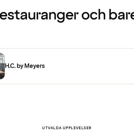
estauranger och bar
H.C. by Meyers
UTVALDA UPPLEVELSER