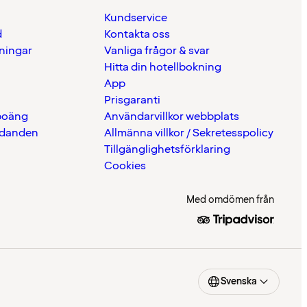
Kundservice
d
Kontakta oss
eningar
Vanliga frågor & svar
Hitta din hotellbokning
App
Prisgaranti
 poäng
Användarvillkor webbplats
udanden
Allmänna villkor / Sekretesspolicy
Tillgänglighetsförklaring
Cookies
Med omdömen från
Svenska