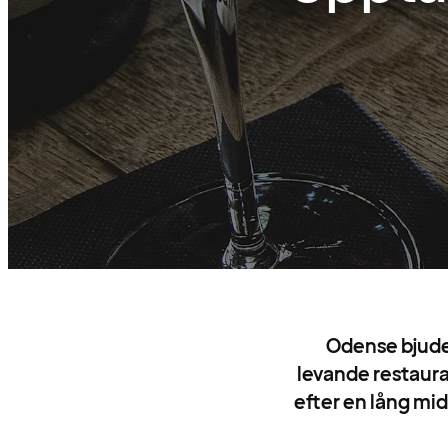
Odense bjuder
levande restauran
efter en lång mi