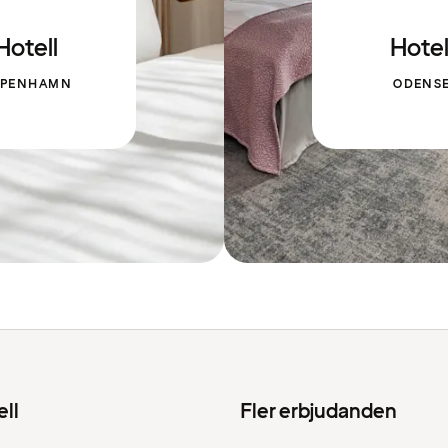
Hotell
Hotel
ÖPENHAMN
ODENS
ell
Fler erbjudanden