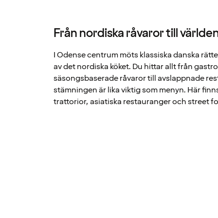
Från nordiska råvaror till världe
I Odense centrum möts klassiska danska rätt
av det nordiska köket. Du hittar allt från gas
säsongsbaserade råvaror till avslappnade re
stämningen är lika viktig som menyn. Här finn
trattorior, asiatiska restauranger och street 