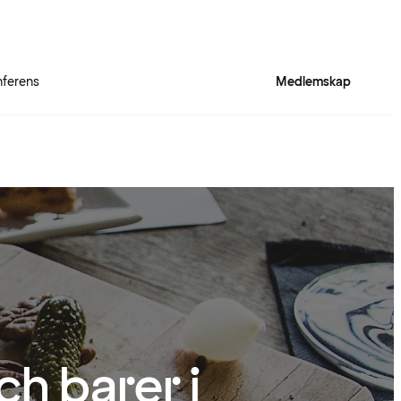
ferens
Medlemskap
h barer i