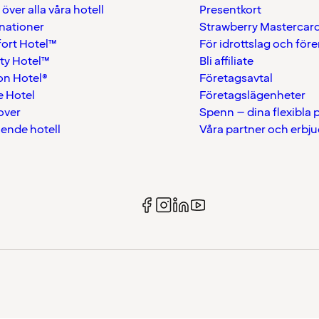
 över alla våra hotell
Presentkort
nationer
Strawberry Mastercar
ort Hotel™
För idrottslag och för
ty Hotel™
Bli affiliate
on Hotel®
Företagsavtal
 Hotel
Företagslägenheter
over
Spenn – dina flexibla
ående hotell
Våra partner och erbj