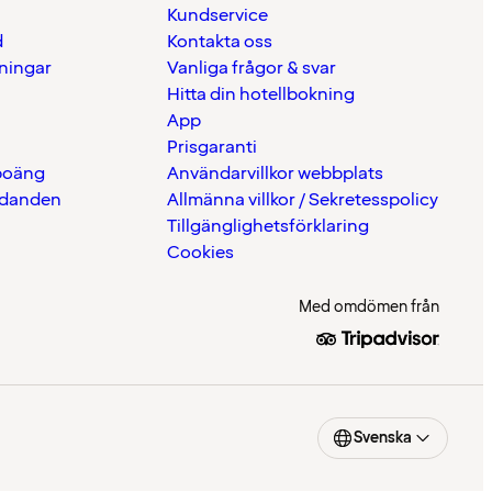
Kundservice
d
Kontakta oss
eningar
Vanliga frågor & svar
Hitta din hotellbokning
App
Prisgaranti
 poäng
Användarvillkor webbplats
udanden
Allmänna villkor / Sekretesspolicy
Tillgänglighetsförklaring
Cookies
Med omdömen från
Svenska