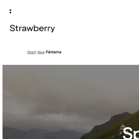
Start
•
Spa
•
Färöarna
Föregående
sida:
Sp