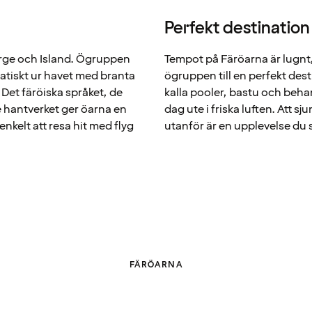
Perfekt destination
orge och Island. Ögruppen
Tempot på Färöarna är lugnt, 
matiskt ur havet med branta
ögruppen till en perfekt des
 Det färöiska språket, de
kalla pooler, bastu och beh
 hantverket ger öarna en
dag ute i friska luften. Att s
enkelt att resa hit med flyg
utanför är en upplevelse du
FÄRÖARNA