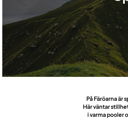
På Färöarna är 
Här väntar stillh
i varma pooler o