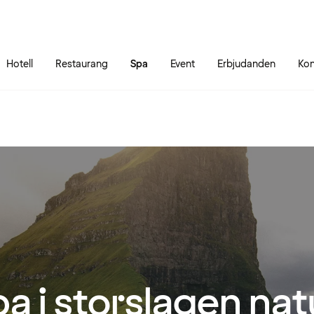
Gå till sidans innehåll
Gå till sidans huvudmeny
Hotell
Restaurang
Spa
Event
Erbjudanden
Kon
a i storslagen nat