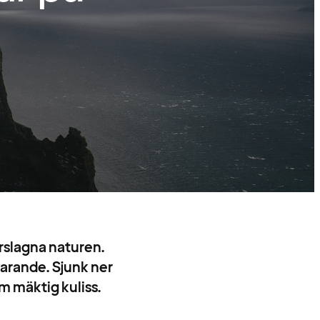
rslagna naturen.
varande. Sjunk ner
om mäktig kuliss.