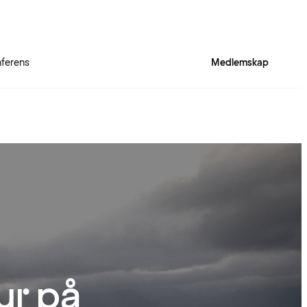
ferens
Medlemskap
ur på