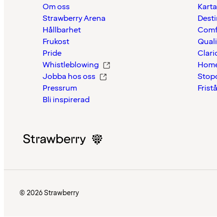
Om oss
Karta
Strawberry Arena
Desti
Hållbarhet
Comf
Frukost
Quali
Pride
Clari
Whistleblowing
Home
Jobba hos oss
Stop
Pressrum
Frist
Bli inspirerad
© 2026 Strawberry