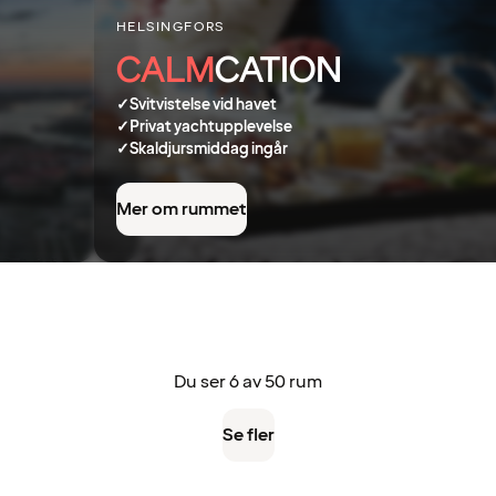
HELSINGFORS
CALM
CATION
✓
Svitvistelse vid havet
✓
Privat yachtupplevelse
✓
Skaldjursmiddag ingår
Mer om rummet
Du ser 6 av 50 rum
Se fler