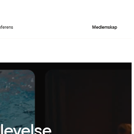
ferens
Medlemskap
levelse