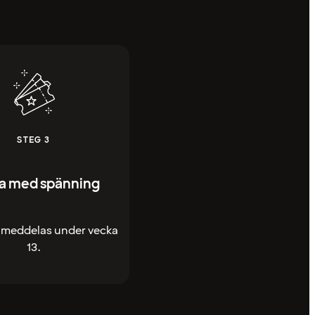
STEG 3
a med spänning
 meddelas under vecka
13.