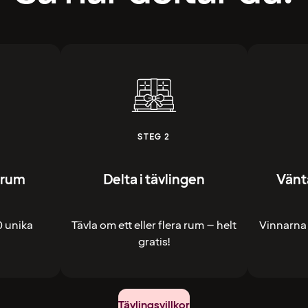
STEG 2
mrum
Delta i tävlingen
Vänt
0 unika
Tävla om ett eller flera rum – helt
Vinnarna
gratis!
Tävlingsvillkor