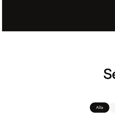
Filter
återställt.
Visar
alla
kort
S
Alla