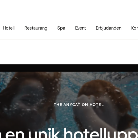
Gå till sidans innehåll
Gå till sidans huvudmeny
Hotell
Restaurang
Spa
Event
Erbjudanden
Kon
THE ANYCATION HOTEL
 en unik hotellupp