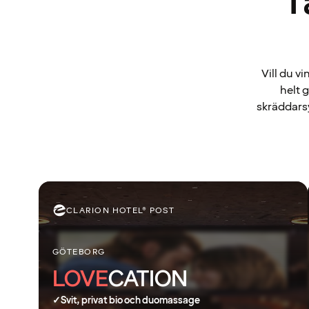
T
Vill du v
helt 
skräddarsy
CLARION HOTEL® POST
GÖTEBORG
LOVE
CATION
✓
Svit, privat bio och duomassage