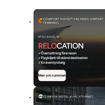
COMFORT HOTEL™ ARLANDA AIRPORT
TERMINAL
STOCKHOLM
RELO
CATION
✓
Övernattning före resan
✓
Flygbiljett till okänd destination
✓
En äventyrshelg
Mer om rummet
CLARION HOTEL KARLATORNET