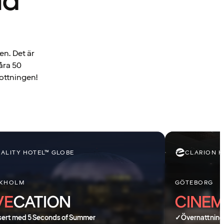
ad
en. Det är
åra 50
lottningen!
ALITY HOTEL™ GLOBE
CLARION H
KHOLM
GÖTEBORG
VE
CATION
CINE
sert med 5 Seconds of Summer
✓
Övernattning 