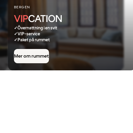
BERGEN
VIP
CATION
✓
Övernattning i en svit
✓
VIP-service
✓
Paket på rummet
Mer om rummet