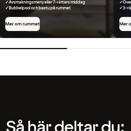
✓
Avsmakningsmeny eller 7-rätters middag
✓
Över
✓
Bubbelpool och bastu på rummet
✓
3-rä
Mer om rummet
Mer 
Så här deltar du: