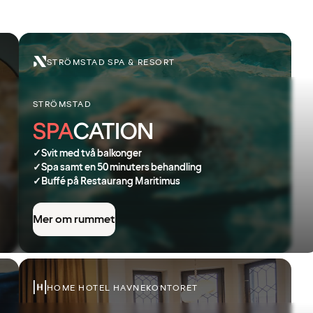
STRÖMSTAD SPA & RESORT
STRÖMSTAD
SPA
CATION
✓
Svit med två balkonger
✓
Spa samt en 50 minuters behandling
✓
Buffé på Restaurang Maritimus
Mer om rummet
HOME HOTEL HAVNEKONTORET