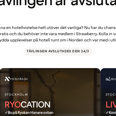
ävlingen är avslut
inna en hotellvistelse helt utöver det vanliga? Nu har du chans
gratis och du behöver inte vara medlem i Strawberry. Kolla in v
dda upplevelser på hotell runt om i Norden och var med i ut
TÄVLINGEN AVSLUTADES DEN 24/3
YASURAGI
QU
STOCKHOLM
STOC
RYO
CATION
LI
✓
Bo på Ryokan Hanare sviten
✓
Kon