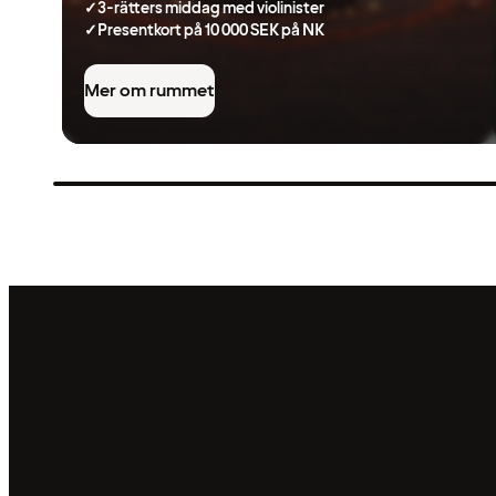
✓
3-rätters middag med violinister
✓
Presentkort på 10 000 SEK på NK
Mer om rummet