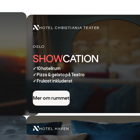
HOTEL CHRISTIANIA TEATER
OSLO
SHOW
CATION
✓
10 hotellrum
✓
Pizza & gelato på Teatro
✓
Frukost inkluderat
Mer om rummet
HOTEL HAVEN