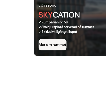
GÖTEBORG
SKY
CATION
✓
Rum på våning 58
✓
Skaldjursplatå serverad på rummet
✓
Exklusiv tillgång till spat
Mer om rummet