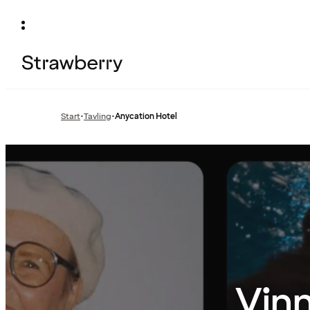
Start
•
Tavling
•
Anycation Hotel
Föregående
sida:
Vinn