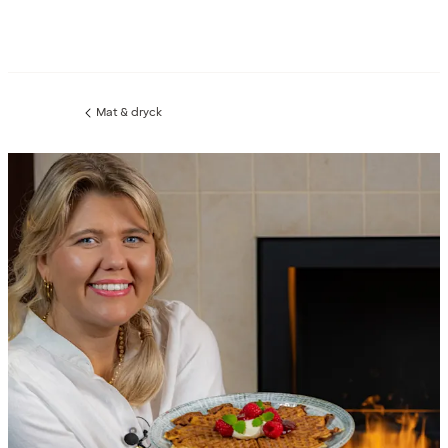
Mat & dryck
Föregående
sida: