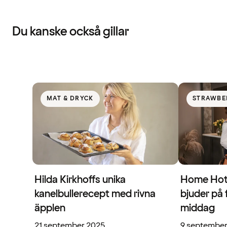
Du kanske också gillar
MAT & DRYCK
STRAWBE
Hilda Kirkhoffs unika
Home Hote
kanelbullerecept med rivna
bjuder på 
äpplen
middag
21 september 2025
9 septembe