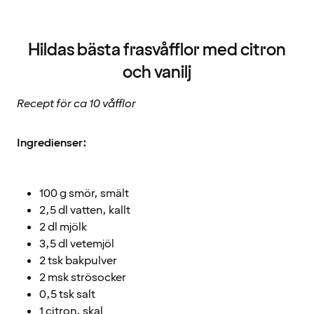
Hildas bästa frasvåfflor med citron
och vanilj
Recept för ca 10 våfflor
Ingredienser:
100 g smör, smält
2,5 dl vatten, kallt
2 dl mjölk
3,5 dl vetemjöl
2 tsk bakpulver
2 msk strösocker
0,5 tsk salt
1 citron, skal