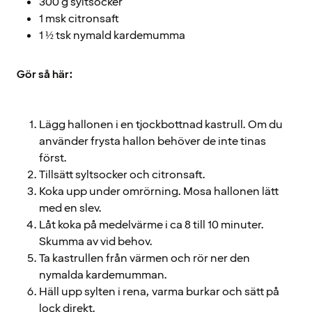
300 g syltsocker
1 msk citronsaft
1 ½ tsk nymald kardemumma
Gör så här:
Lägg hallonen i en tjockbottnad kastrull. Om du
använder frysta hallon behöver de inte tinas
först.
Tillsätt syltsocker och citronsaft.
Koka upp under omrörning. Mosa hallonen lätt
med en slev.
Låt koka på medelvärme i ca 8 till 10 minuter.
Skumma av vid behov.
Ta kastrullen från värmen och rör ner den
nymalda kardemumman.
Häll upp sylten i rena, varma burkar och sätt på
lock direkt.