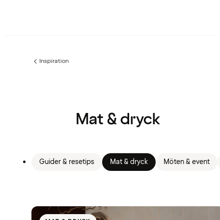
Inspiration
Föregående
sida:
Mat & dryck
Guider & resetips
Mat & dryck
Möten & event