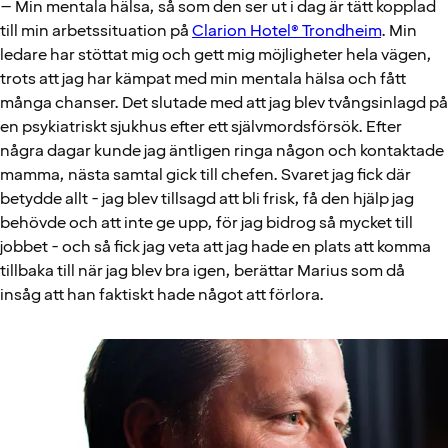
– Min mentala hälsa, så som den ser ut i dag är tätt kopplad
till min arbetssituation på
Clarion Hotel® Trondheim
. Min
ledare har stöttat mig och gett mig möjligheter hela vägen,
trots att jag har kämpat med min mentala hälsa och fått
många chanser. Det slutade med att jag blev tvångsinlagd på
en psykiatriskt sjukhus efter ett självmordsförsök. Efter
några dagar kunde jag äntligen ringa någon och kontaktade
mamma, nästa samtal gick till chefen. Svaret jag fick där
betydde allt - jag blev tillsagd att bli frisk, få den hjälp jag
behövde och att inte ge upp, för jag bidrog så mycket till
jobbet - och så fick jag veta att jag hade en plats att komma
tillbaka till när jag blev bra igen, berättar Marius som då
insåg att han faktiskt hade något att förlora.