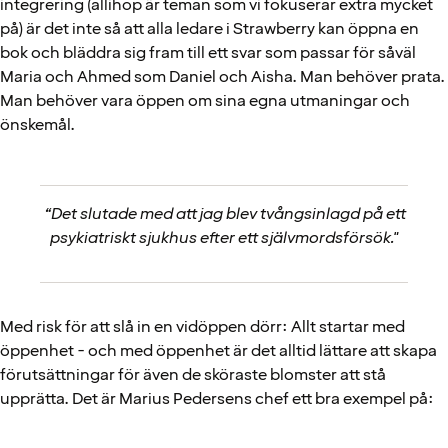
integrering (allihop är teman som vi fokuserar extra mycket
på) är det inte så att alla ledare i Strawberry kan öppna en
bok och bläddra sig fram till ett svar som passar för såväl
Maria och Ahmed som Daniel och Aisha. Man behöver prata.
Man behöver vara öppen om sina egna utmaningar och
önskemål.
“Det slutade med att jag blev tvångsinlagd på ett
psykiatriskt sjukhus efter ett självmordsförsök."
Med risk för att slå in en vidöppen dörr: Allt startar med
öppenhet - och med öppenhet är det alltid lättare att skapa
förutsättningar för även de sköraste blomster att stå
upprätta. Det är Marius Pedersens chef ett bra exempel på: