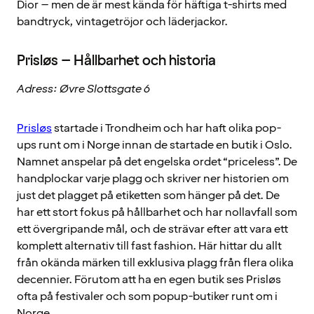
Dior – men de är mest kända för häftiga t-shirts med
bandtryck, vintagetröjor och läderjackor.
Prisløs – Hållbarhet och historia
Adress: Øvre Slottsgate 6
Prisløs
startade i Trondheim och har haft olika pop-
ups runt om i Norge innan de startade en butik i Oslo.
Namnet anspelar på det engelska ordet “priceless”. De
handplockar varje plagg och skriver ner historien om
just det plagget på etiketten som hänger på det. De
har ett stort fokus på hållbarhet och har nollavfall som
ett övergripande mål, och de strävar efter att vara ett
komplett alternativ till fast fashion. Här hittar du allt
från okända märken till exklusiva plagg från flera olika
decennier. Förutom att ha en egen butik ses Prisløs
ofta på festivaler och som popup-butiker runt om i
Norge.