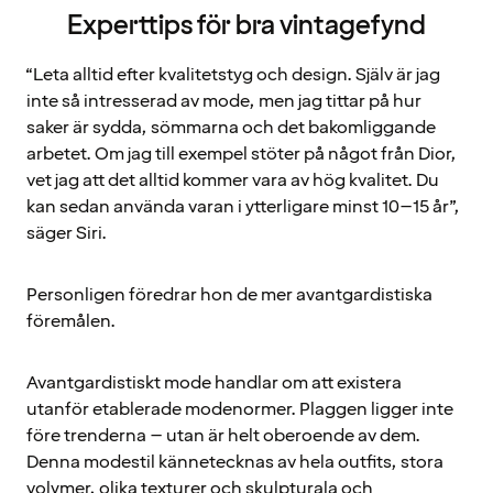
Experttips för bra vintagefynd
“Leta alltid efter kvalitetstyg och design. Själv är jag
inte så intresserad av mode, men jag tittar på hur
saker är sydda, sömmarna och det bakomliggande
arbetet. Om jag till exempel stöter på något från Dior,
vet jag att det alltid kommer vara av hög kvalitet. Du
kan sedan använda varan i ytterligare minst 10–15 år”,
säger Siri.
Personligen föredrar hon de mer avantgardistiska
föremålen.
Avantgardistiskt mode handlar om att existera
utanför etablerade modenormer. Plaggen ligger inte
före trenderna – utan är helt oberoende av dem.
Denna modestil kännetecknas av hela outfits, stora
volymer, olika texturer och skulpturala och