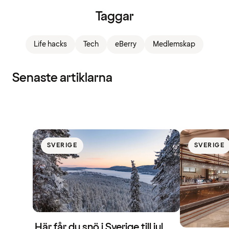
Taggar
Life hacks
Tech
eBerry
Medlemskap
Senaste artiklarna
SVERIGE
SVERIGE
Här får du snö i Sverige till jul