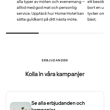
alla typer av möten och evenemang –
ett besök på
alltid med god mat och personlig
bort en uppl
service. Upptäck hur Home Hotel kan
tycker om vä
sätta guldkant på ditt nästa möte.
bäst.
ERBJUDANDEN
Kolla in våra kampanjer
Se alla erbjudanden och