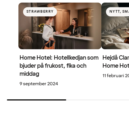
STRAWBERRY
NYTT, SM
Home Hotel: Hotellkedjan som
Hejdå Clar
bjuder på frukost, fika och
Home Hot
middag
11 februari 
9 september 2024