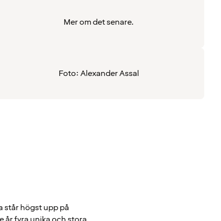
Mer om det senare.
Foto: Alexander Assal
a står högst upp på
 år fyra unika och stora