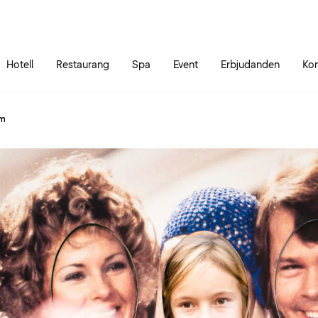
Gå till sidans innehåll
Gå till sidans huvudmeny
Hotell
Restaurang
Spa
Event
Erbjudanden
Kon
lm