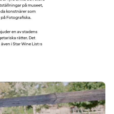
tställningar på museet,
ända konstnärer som
 på Fotografiska.
bjuder en av stadens
tariska rätter. Det
även i Star Wine List:s