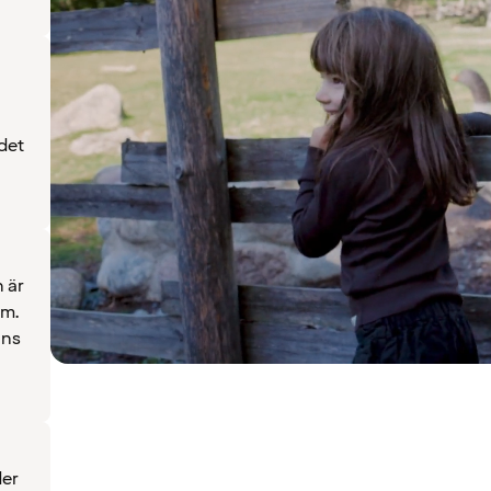
det
 är
um.
nns
der