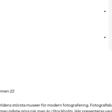
mnen 22
ärldens största museer för modern fotografering. Fotografisk
 man måste göra när man är i Stockholm. Här presenteras varje