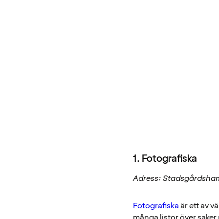
1. Fotografiska
Adress: Stadsgårdsha
Fotografiska
är ett av v
många listor över saker