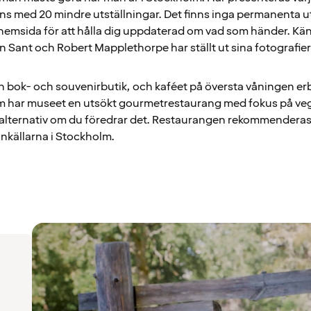
ans med 20 mindre utställningar. Det finns inga permanenta u
s hemsida för att hålla dig uppdaterad om vad som händer. K
n Sant och Robert Mapplethorpe har ställt ut sina fotografier
n bok- och souvenirbutik, och kaféet på översta våningen er
m har museet en utsökt gourmetrestaurang med fokus på vege
skalternativ om du föredrar det. Restaurangen rekommenderas 
inkällarna i Stockholm.