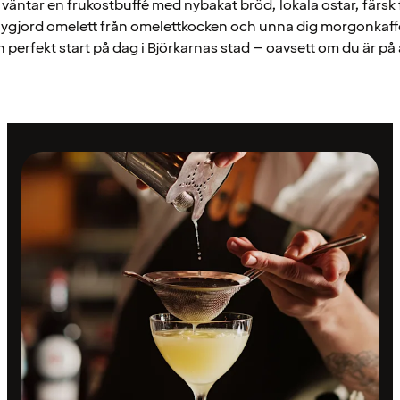
väntar en frukostbuffé med nybakat bröd, lokala ostar, färsk 
nygjord omelett från omelettkocken och unna dig morgonkaffet
 perfekt start på dag i Björkarnas stad – oavsett om du är på 