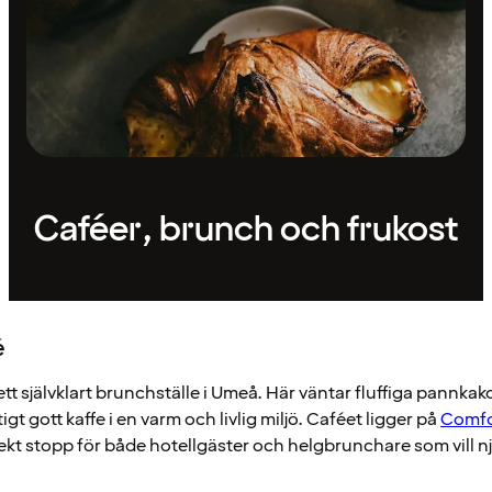
Caféer, brunch och frukost
é
ett självklart brunchställe i Umeå. Här väntar fluffiga pannkak
gt gott kaffe i en varm och livlig miljö. Caféet ligger på
Comfo
erfekt stopp för både hotellgäster och helgbrunchare som vill nju