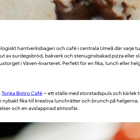
ologiskt hantverksbageri och café i centrala Umeå där varje 
jut av surdegsbröd, bakverk och stenugnsbakad pizza eller s
ustorget i Väven-kvarteret. Perfekt för en fika, lunch eller he
u
Tonka Bistro Café
– ett ställe med storstadspuls och kärlek t
ån nybakt fika till kreativa lunchrätter och brunch på helgerna.
lser och en avslappnad atmosfär.