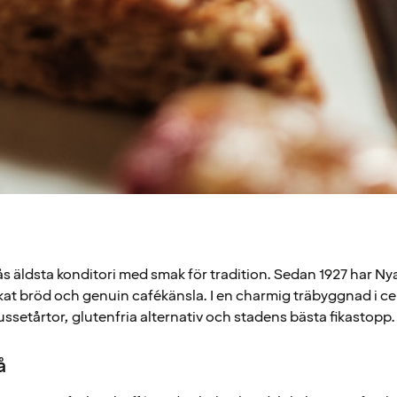
 äldsta konditori med smak för tradition. Sedan 1927 har Nya
kat bröd och genuin cafékänsla. I en charmig träbyggnad i ce
ssetårtor, glutenfria alternativ och stadens bästa fikastopp.
å