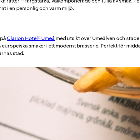
a rätter – färgstarka, välkomponerade och fulla av smak. Perf
at i en personlig och varm miljö.
 på
Clarion Hotel® Umeå
med utsikt över Umeälven och stade
europeiska smaker i ett modernt brasserie. Perfekt för middag
karnas stad.