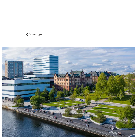
Sverige
Föregående
sida: