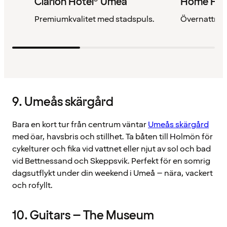
Clarion Hotel® Umeå
Home Hot
Premiumkvalitet med stadspuls.
Övernattnin
9. Umeås skärgård
Bara en kort tur från centrum väntar
Umeås skärgård
med öar, havsbris och stillhet. Ta båten till Holmön för
cykelturer och fika vid vattnet eller njut av sol och bad
vid Bettnessand och Skeppsvik. Perfekt för en somrig
dagsutflykt under din weekend i Umeå – nära, vackert
och rofyllt.
10. Guitars – The Museum