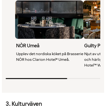
NÒR Umeå
Guilty Ple
Upplev det nordiska köket på Brasserie
Njut av utsö
NÒR hos Clarion Hotel® Umeå.
och härlig 
Hotel™ Winn
3. Kulturväven