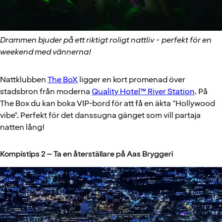
Drammen bjuder på ett riktigt roligt nattliv - perfekt för en
weekend med vännerna!
Nattklubben
The BoX
ligger en kort promenad över
stadsbron från moderna
Quality Hotel™ River Station
. På
The Box du kan boka VIP-bord för att få en äkta "Hollywood
vibe". Perfekt för det danssugna gänget som vill partaja
natten lång!
Kompistips 2 – Ta en återställare på Aas Bryggeri