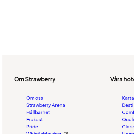
Om Strawberry
Våra hot
Om oss
Karta
Strawberry Arena
Desti
Hållbarhet
Comf
Frukost
Quali
Pride
Clari
Whistleblowing
Home