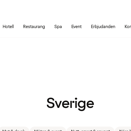
Gå till sidans innehåll
Gå till sidans huvudmeny
Hotell
Restaurang
Spa
Event
Erbjudanden
Kon
Sverige