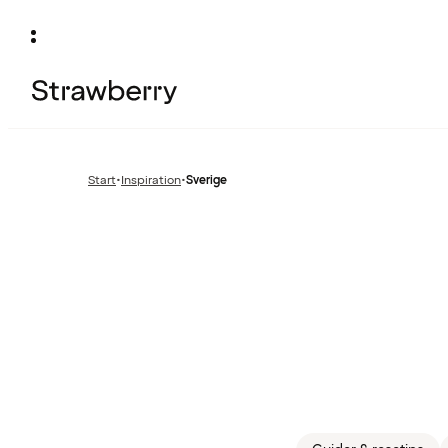
Start
•
Inspiration
•
Sverige
Föregående
sida: