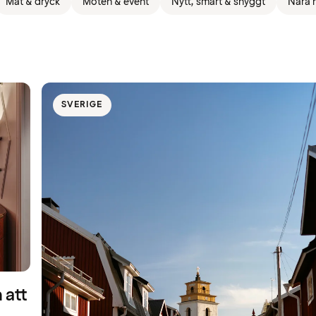
Mat & dryck
Möten & event
Nytt, smart & snyggt
Nära h
SVERIGE
 att