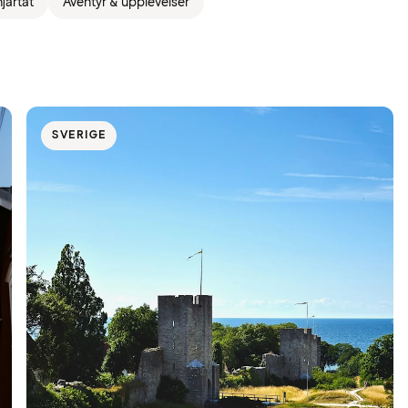
järtat
Äventyr & upplevelser
SVERIGE