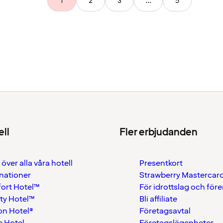
1
2
3
...
5
ell
Fler erbjudanden
 över alla våra hotell
Presentkort
nationer
Strawberry Mastercar
ort Hotel™
För idrottslag och för
ty Hotel™
Bli affiliate
on Hotel®
Företagsavtal
 Hotel
Företagslägenheter