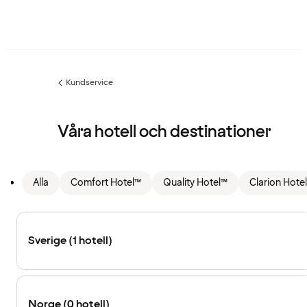
Kundservice
Föregående
sida:
Våra hotell och destinationer
Alla
Comfort Hotel™
Quality Hotel™
Clarion Hote
Sverige (1 hotell)
Norge (0 hotell)