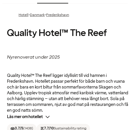
·
·
Hotell
Danmark
Frederikshavn
Quality Hotel™ The Reef
Nyrenoverat under 2025
Quality Hotel™ The Reef ligger idylliskt till vid hamnen i
Frederikshavn. Hotellet passar perfekt för både barn och vuxna
och är bara en kort biltur från sommarfavoriterna Skagen och
Aalborg. Upplev tropisk atmosfär med karibisk värme, vattenland
och härlig stämning – utan att behöver resa långt bort. Sola på
terrassen om sommaren, njut av god mat på restaurangen och få
en god natts sömn.
Läs mer om hotellet
3.7
/5
(
1438
)
7.7
/10
Sustainability rating