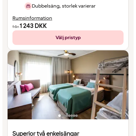
Dubbelsäng, storlek varierar
Rumsinformation
1 243
DKK
från
Välj pristyp
Superior två enkelsängar