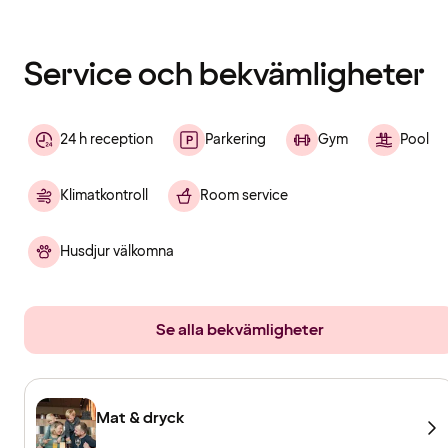
Innehållet
har
laddats
Service och bekvämligheter
24 h reception
Parkering
Gym
Pool
Klimatkontroll
Room service
Husdjur välkomna
Se alla bekvämligheter
Mat & dryck