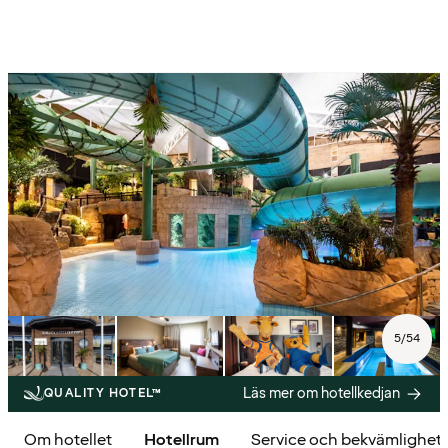
5
/
54
Läs mer om hotellkedjan
QUALITY HOTEL™
Om hotellet
Hotellrum
Service och bekvämlighet