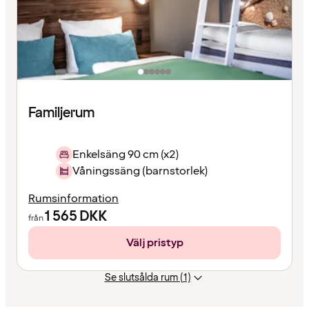
Familjerum
Enkelsäng 90 cm (x2)
Våningssäng (barnstorlek)
Rumsinformation
1 565
DKK
från
Välj pristyp
Se slutsålda rum (1)