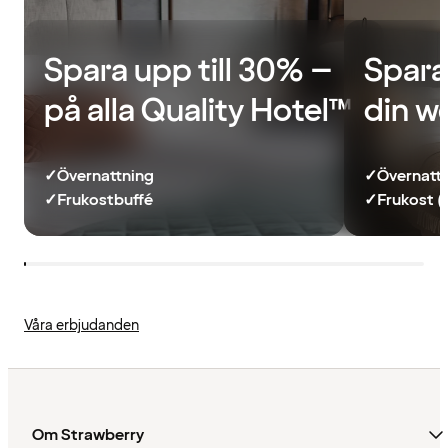
Spara upp till 30% –
Spara
på alla Quality Hotel™
din w
✓
Övernattning
✓
Övernatt
✓
Frukostbuffé
✓
Frukost (
Våra erbjudanden
Om Strawberry