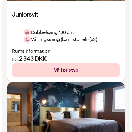
Juniorsvit
Dubbelsäng 180 cm
Våningssäng (barnstorlek) (x2)
Rumsinformation
2 343
DKK
från
Välj pristyp