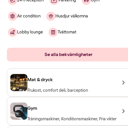
24 h reception
Parkering
Gym
Air condition
Husdjur välkomna
Lobby lounge
Tvättomat
Se alla bekvämligheter
Mat & dryck
Frukost, comfort deli, barception
Gym
Träningsmaskiner, Konditionsmaskiner, Fria vikter