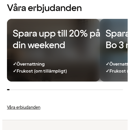
Våra erbjudanden
Spara upp till 20% på
Spara
din weekend
Bo 3 
✓
Övernattning
✓
Övernatt
✓
Frukost (om tillämpligt)
✓
Frukost (
Våra erbjudanden