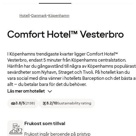
·
·
Hotell
Danmark
Köpenhamn
Comfort Hotel™ Vesterbro
I Köpenhamns trendigaste kvarter ligger Comfort Hotel™
Vesterbro, endast 5 minuter från Köpenhamns centralstation.
Härifrån har du gångavstånd till några av Köpenhamns populäras
sevärdheter som Nyhavn, Strøget och Tivoli. På hotellet kan du
vara social med dina vänner i hotellets Barception och det bästa a
allt – du betalar bara för det du behöver.
Läs mer om hotellet
3.8
/5
(
2138
)
8.2
/10
Sustainability rating
Frukost som tillval
Frukost ingår beroende på pristyp