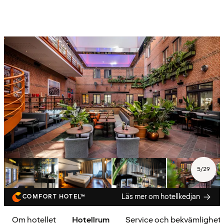
5
/
29
Läs mer om hotellkedjan
COMFORT HOTEL™
Om hotellet
Hotellrum
Service och bekvämlighet