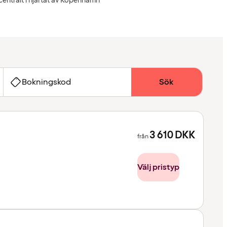
centralt i hjärtat av Köpenhamn
Bokningskod
Sök
3 610
DKK
från
Välj pristyp