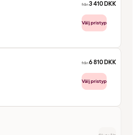
3 410
DKK
från
Välj pristyp
6 810
DKK
från
Välj pristyp