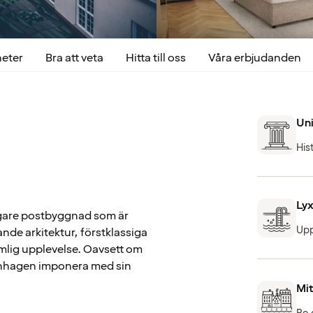
heter
Bra att veta
Hitta till oss
Våra erbjudanden
Uni
His
Lyx
digare postbyggnad som är
Upp
rande arkitektur, förstklassiga
ömlig upplevelse. Oavsett om
penhagen imponera med sin
Mit