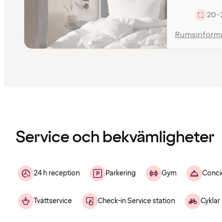
20-
Rumsinform
Innehållet
har
laddats
Service och bekvämligheter
24 h reception
Parkering
Gym
Conci
Tvättservice
Check-in Service station
Cyklar