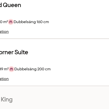
d Queen
20 m²
Dubbelsäng 160 cm
ation
orner Suite
39 m²
Dubbelsäng 200 cm
ation
 King