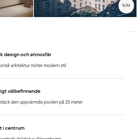
5
/
36
k design och atmosfär
torisk arkitektur möter modern stil
igt välbefinnande
täck den uppvärmda poolen på 25 meter
t i centrum