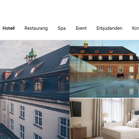
Gå till sidans innehåll
Gå till sidans huvudmeny
Hotell
Restaurang
Spa
Event
Erbjudanden
Kon