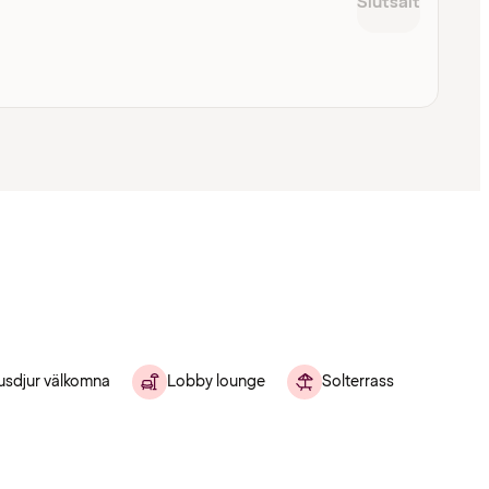
Slutsålt
usdjur välkomna
Lobby lounge
Solterrass