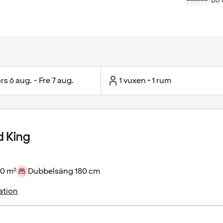
Bo 
rs 6 aug. - Fre 7 aug.
1 vuxen • 1 rum
d King
20 m²
Dubbelsäng 180 cm
ation