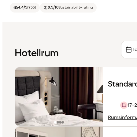
4.4
/5
(
955
)
8.5
/10
Sustainability rating
To
Hotellrum
Standar
17-
Rumsinform