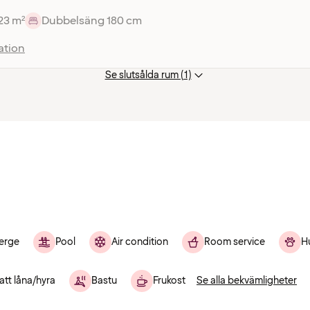
23 m²
Dubbelsäng 180 cm
ation
Se slutsålda rum (1)
erge
Pool
Air condition
Room service
H
 att låna/hyra
Bastu
Frukost
Se alla bekvämligheter