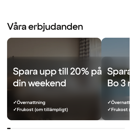
Våra erbjudanden
Spara upp till 20% på
Spara
din weekend
Bo 3 
✓
Övernattning
✓
Övernatt
✓
Frukost (om tillämpligt)
✓
Frukost (