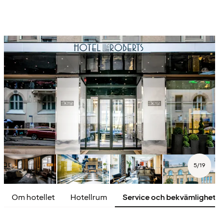
5
/
19
Om hotellet
Hotellrum
Service och bekvämlighet