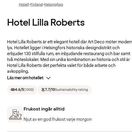
·
·
Hotell
Finland
Helsingfors
Hotel Lilla Roberts
Hotel Lilla Roberts är ett elegant hotell där Art Deco möter moder
lyx. Hotellet ligger i Helsingfors historiska designdistrikt och
erbjuder 130 stilfulla rum, en inbjudande restaurang och bar samt
två möteslokaler. Med sin unika kombination av historia och stil är
Hotel Lilla Roberts det perfekta valet för både arbete och
avkoppling.
Läs mer om hotellet
4.6
/5
(
1303
)
7.7
/10
Sustainability rating
Frukost ingår alltid
Njut av en god frukost varje morgon