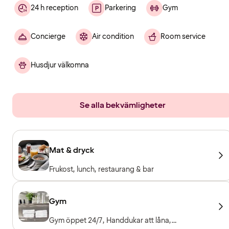
24 h reception
Parkering
Gym
Concierge
Air condition
Room service
Husdjur välkomna
Se alla bekvämligheter
Mat & dryck
Frukost, lunch, restaurang & bar
Gym
Gym öppet 24/7, Handdukar att låna,