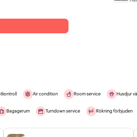
His
tkontroll
Air condition
Room service
Husdjur v
Bagagerum
Turndown service
Rökning förbjuden