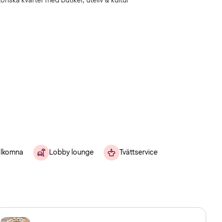
toriska kvarter med butiker, uteliv & kultur
älkomna
Lobby lounge
Tvättservice