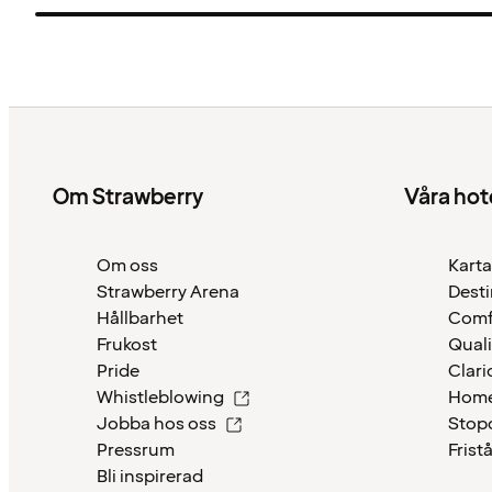
Om Strawberry
Våra hot
Om oss
Karta
Strawberry Arena
Desti
Hållbarhet
Comf
Frukost
Quali
Pride
Clari
Whistleblowing
Home
Jobba hos oss
Stop
Pressrum
Frist
Bli inspirerad