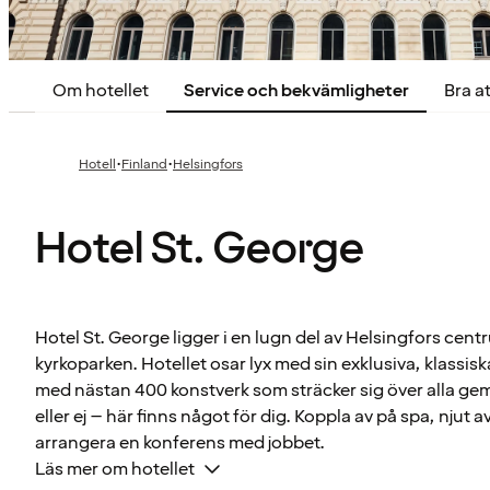
Om hotellet
Service och bekvämligheter
Bra at
·
·
Hotell
Finland
Helsingfors
Hotel St. George
Hotel St. George ligger i en lugn del av Helsingfors cen
kyrkoparken. Hotellet osar lyx med sin exklusiva, klassisk
med nästan 400 konstverk som sträcker sig över alla g
eller ej – här finns något för dig. Koppla av på spa, njut a
arrangera en konferens med jobbet.
Läs mer om hotellet