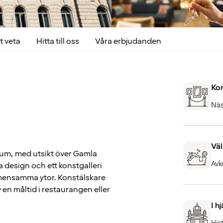
t veta
Hitta till oss
Våra erbjudanden
Kon
Näs
Väl
trum, med utsikt över Gamla
Avk
a design och ett konstgalleri
emensamma ytor. Konstälskare
v en måltid i restaurangen eller
I h