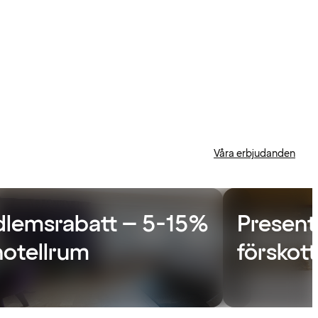
Våra erbjudanden
lemsrabatt – 5-15%
Presentk
hotellrum
förskott