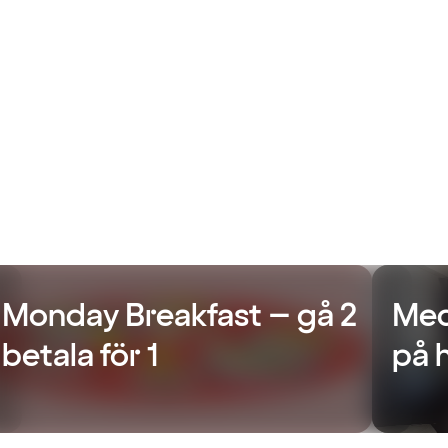
Monday Breakfast – gå 2
Med
betala för 1
på 