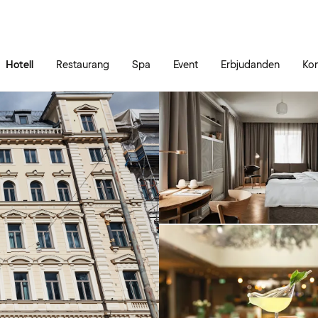
Gå till sidans innehåll
Gå till sidans huvudmeny
Hotell
Restaurang
Spa
Event
Erbjudanden
Kon