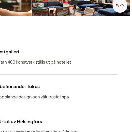
5
/
25
stgalleri
tan 400 konstverk ställs ut på hotellet
befinnande i fokus
opplande design och välutrustat spa
järtat av Helsingfors