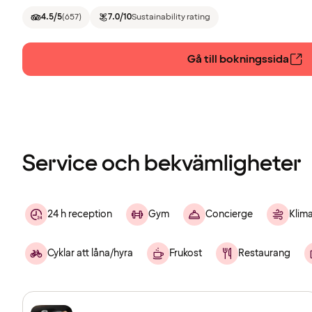
4.5
/5
(
657
)
7.0
/10
Sustainability rating
Gå till bokningssida
Service och bekvämligheter
24 h reception
Gym
Concierge
Klima
Cyklar att låna/hyra
Frukost
Restaurang