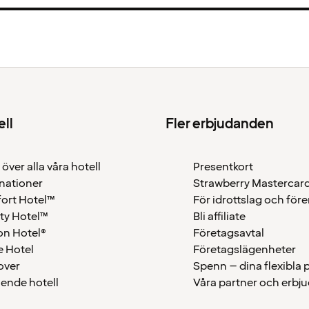
ell
Fler erbjudanden
 över alla våra hotell
Presentkort
nationer
Strawberry Mastercar
ort Hotel™
För idrottslag och för
ty Hotel™
Bli affiliate
on Hotel®
Företagsavtal
 Hotel
Företagslägenheter
over
Spenn – dina flexibla
ående hotell
Våra partner och erbj