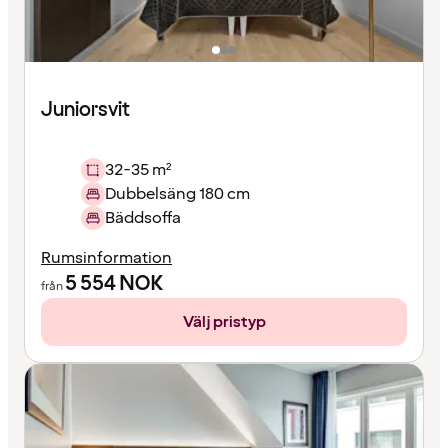
Juniorsvit
32-35 m²
Dubbelsäng 180 cm
Bäddsoffa
Rumsinformation
5 554
NOK
från
Välj pristyp