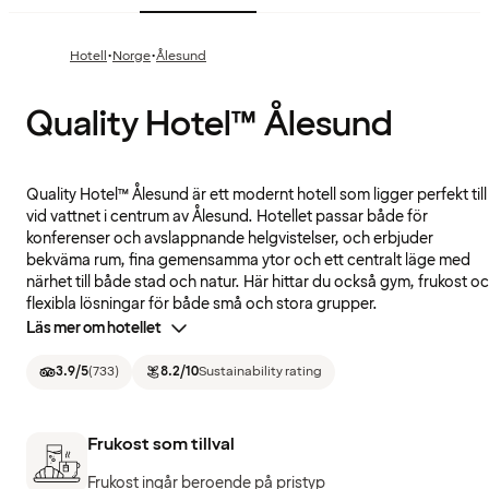
·
·
Hotell
Norge
Ålesund
Quality Hotel™ Ålesund
Quality Hotel™ Ålesund är ett modernt hotell som ligger perfekt till
vid vattnet i centrum av Ålesund. Hotellet passar både för
konferenser och avslappnande helgvistelser, och erbjuder
bekväma rum, fina gemensamma ytor och ett centralt läge med
närhet till både stad och natur. Här hittar du också gym, frukost o
flexibla lösningar för både små och stora grupper.
Läs mer om hotellet
3.9
/5
(
733
)
8.2
/10
Sustainability rating
Frukost som tillval
Frukost ingår beroende på pristyp