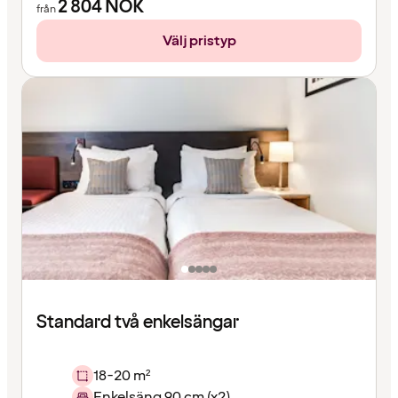
2 804
NOK
från
Välj pristyp
Standard två enkelsängar
18-20 m²
Enkelsäng 90 cm (x2)