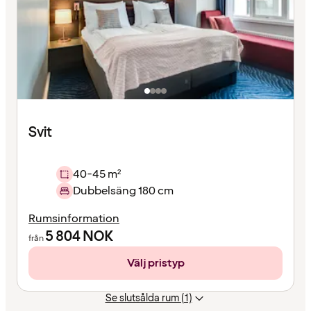
Svit
40-45 m²
Dubbelsäng 180 cm
Rumsinformation
5 804
NOK
från
Välj pristyp
Se slutsålda rum (1)