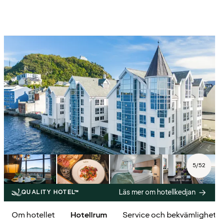
5
/
52
Läs mer om hotellkedjan
QUALITY HOTEL™
Om hotellet
Hotellrum
Service och bekvämlighet