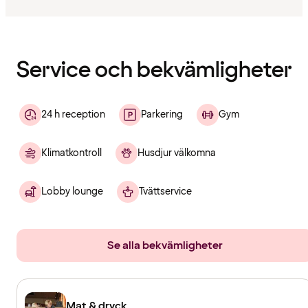
Innehållet
har
laddats
Service och bekvämligheter
24 h reception
Parkering
Gym
Klimatkontroll
Husdjur välkomna
Lobby lounge
Tvättservice
Se alla bekvämligheter
Mat & dryck