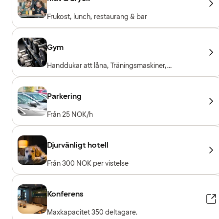
Frukost, lunch, restaurang & bar
Gym
Handdukar att låna, Träningsmaskiner,
Konditionsmaskiner, Fria vikter, Entré ingår för
hotellgäster
Parkering
Från 25 NOK/h
Djurvänligt hotell
Från 300 NOK per vistelse
Konferens
Maxkapacitet 350 deltagare.