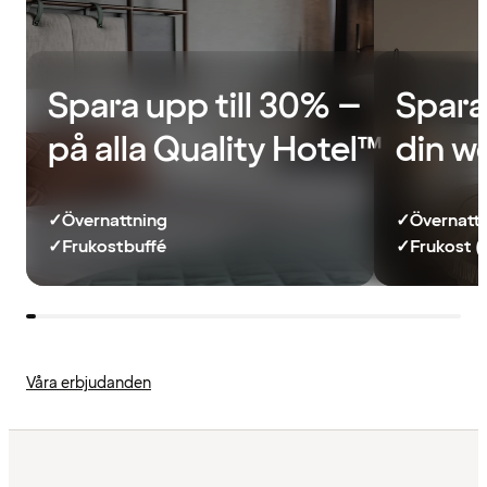
Spara upp till 30% –
Spara
på alla Quality Hotel™
din w
✓
Övernattning
✓
Övernatt
✓
Frukostbuffé
✓
Frukost (
Våra erbjudanden