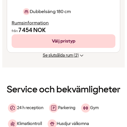
Dubbelsäng 180 cm
Rumsinformation
7 454
NOK
från
Välj pristyp
Se slutsålda rum (2)
Innehållet
har
laddats
Service och bekvämligheter
24 h reception
Parkering
Gym
Klimatkontroll
Husdjur välkomna