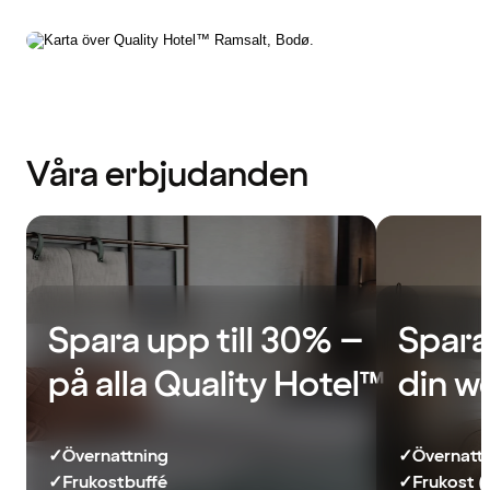
Våra erbjudanden
Spara upp till 30% –
Spara
på alla Quality Hotel™
din w
✓
Övernattning
✓
Övernatt
✓
Frukostbuffé
✓
Frukost (