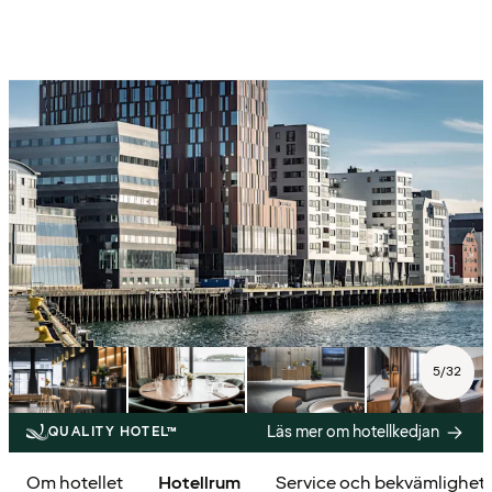
5
/
32
Läs mer om hotellkedjan
QUALITY HOTEL™
Om hotellet
Hotellrum
Service och bekvämlighet