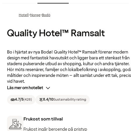
·
·
Hotell
Norge
Bodö
Quality Hotel™ Ramsalt
Bo i hjärtat av nya Bodø! Quality Hotel™ Ramsalt förenar modern
design med fantastisk havsutsikt och ligger bara ett stenkast från
stadens pulserande utbud av shopping, kultur och andra tjänster.
Hör möts resenärer, familjer och lokalbefolkning i avkoppling, god
måltider och inspirerande möten – allt samlat under ett tak, precis
vid havet.
Läs mer om hotellet
4.7
/5
(
428
)
8.4
/10
Sustainability rating
Frukost som tillval
Frukost ingår beroende på pristyp