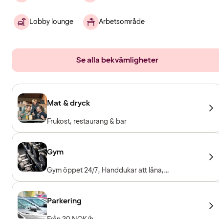
Lobby lounge
Arbetsområde
Se alla bekvämligheter
Mat & dryck
Frukost, restaurang & bar
Gym
Gym öppet 24/7, Handdukar att låna,
Träningsmaskiner, Konditionsmaskiner, Fria
vikter, Entré ingår för hotellgäster
Parkering