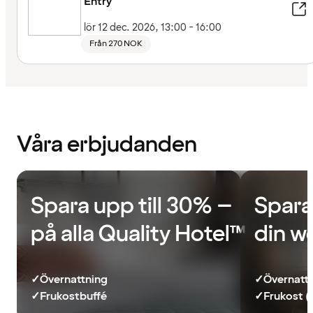
Entry
lör 12 dec. 2026, 13:00 - 16:00
Från 270 NOK
Våra erbjudanden
Spara upp till 30% –
Spara
på alla Quality Hotel™
din w
✓
Övernattning
✓
Övernatt
✓
Frukostbuffé
✓
Frukost (