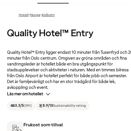
·
·
Hotell
Norge
Kolbotn
Quality Hotel™ Entry
Quality Hotel™ Entry ligger endast 10 minuter från Tusenfryd och 
minuter från Oslo centrum. Omgiven av gröna områden och fina
vandringsleder är hotellet både en bra utgångspunkt för
stadsupplevelser och aktiviteter i naturen. Med en timmes bilresa
från Oslo Airport är hotellet perfekt för både jobb och semester.
Det är familjevänligt och har en stor trädgård för både lek,
avkoppling och event.
Läs mer om hotellet
3.3
/5
(
391
)
8.9
/10
Sustainability rating
Frukost som tillval