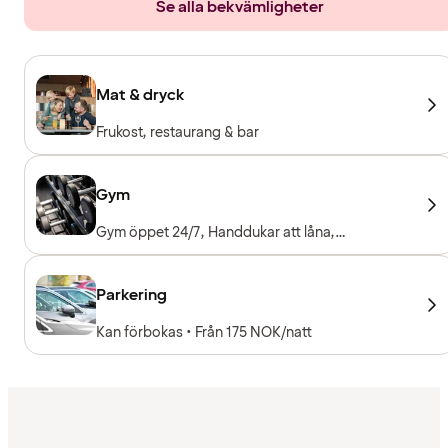
Se alla bekvämligheter
Mat & dryck
Frukost, restaurang & bar
Gym
Gym öppet 24/7, Handdukar att låna,
Träningsmaskiner, Konditionsmaskiner, Fria
vikter, Entré ingår för hotellgäster
Parkering
Kan förbokas • Från 175 NOK/natt