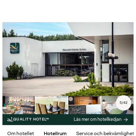
5
/
42
Läs mer om hotellkedjan
QUALITY HOTEL™
Om hotellet
Hotellrum
Service och bekvämlighet