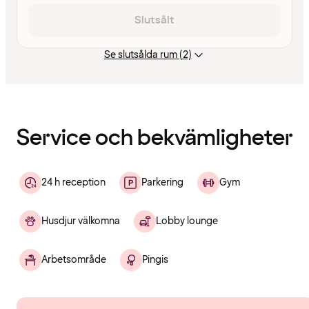
Slutsålt
Se slutsålda rum (2)
Innehållet
har
laddats
Service och bekvämligheter
24 h reception
Parkering
Gym
Husdjur välkomna
Lobby lounge
Arbetsområde
Pingis