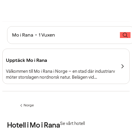
Mo i Rana • 1 Vuxen
Upptäck Mo i Rana
Välkommen till Mo i Rana i Norge – en stad där industriarv
möter storslagen nordnorsk natur. Belägen vid
Ranfjorden, strax söder om polcirkeln, förenar staden
dramatiska landskap, fascinerande historia och ett
levande kulturliv.
Norge
Föregående
sida:
Hotell i Mo i Rana
Se vårt hotell