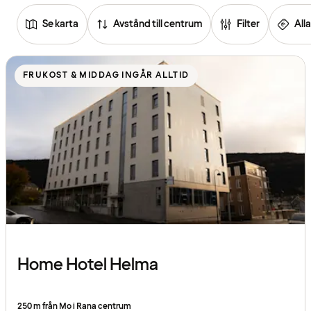
Se karta
Avstånd till centrum
Filter
Alla
Se
listan
FRUKOST & MIDDAG INGÅR ALLTID
över
hotell
Home Hotel Helma
250 m från Mo i Rana centrum