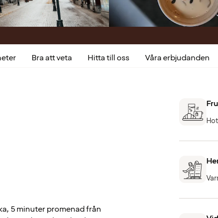
heter
Bra att veta
Hitta till oss
Våra erbjudanden
Fru
Hot
He
Var
vika, 5 minuter promenad från