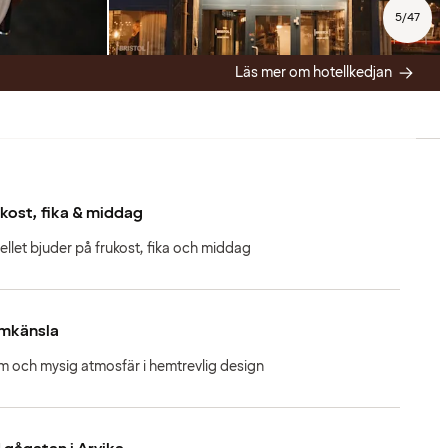
5
/
47
Läs mer om hotellkedjan
kost, fika & middag
ellet bjuder på frukost, fika och middag
mkänsla
m och mysig atmosfär i hemtrevlig design