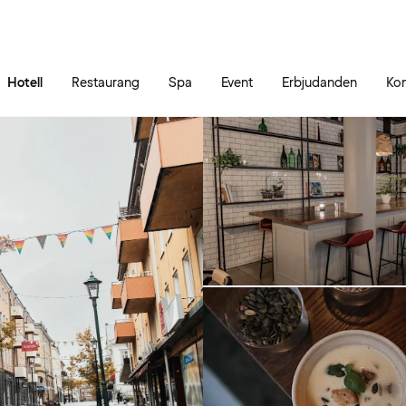
Gå till sidans innehåll
Gå till sidans huvudmeny
Hotell
Restaurang
Spa
Event
Erbjudanden
Kon