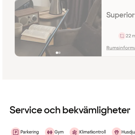
Superio
22 
Rumsinform
Innehållet
har
laddats
Service och bekvämligheter
Parkering
Gym
Klimatkontroll
Husdju