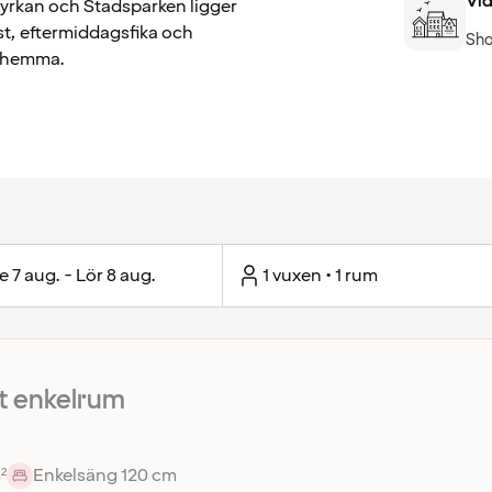
Vid
kyrkan och Stadsparken ligger
st, eftermiddagsfika och
Sho
m hemma.
e 7 aug. - Lör 8 aug.
1 vuxen • 1 rum
 enkelrum
²
Enkelsäng 120 cm