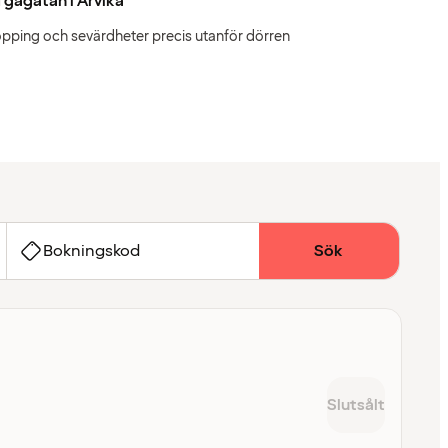
 gågatan i Arvika
pping och sevärdheter precis utanför dörren
Bokningskod
Sök
Slutsålt