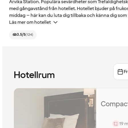
Arvika Station. Populära sevärdheter som Trefaldighets
med gångavstånd från hotellet. Hotellet bjuder på fruko
middag – här kan du luta dig tillbaka och känna dig so
Läs mer om hotellet
3.5
/5
(
124
)
Fr
Hotellrum
Compact
19 m