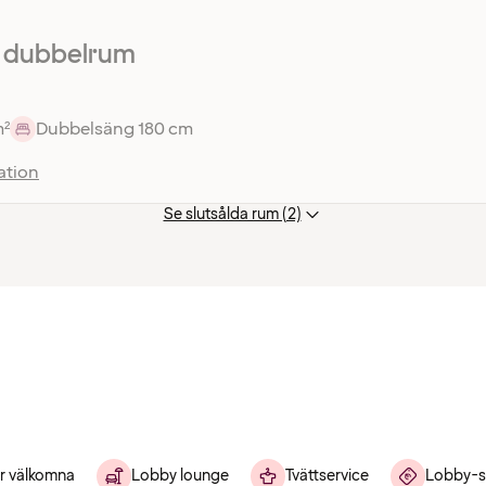
r dubbelrum
m²
Dubbelsäng 180 cm
ation
Se slutsålda rum (2)
r välkomna
Lobby lounge
Tvättservice
Lobby-