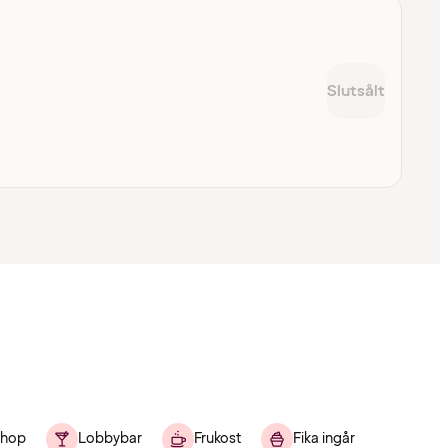
Slutsålt
shop
Lobbybar
Frukost
Fika ingår