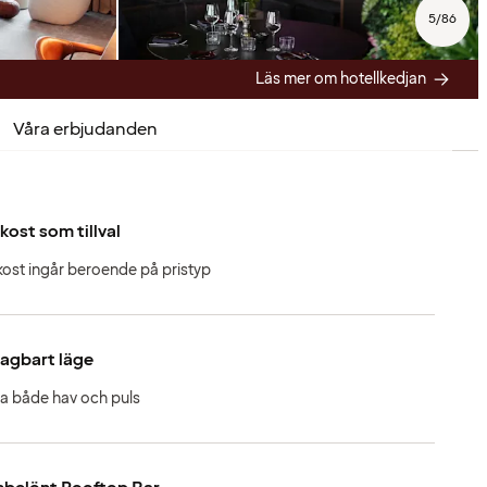
5
/
86
Läs mer om hotellkedjan
Våra erbjudanden
kost som tillval
kost ingår beroende på pristyp
agbart läge
a både hav och puls