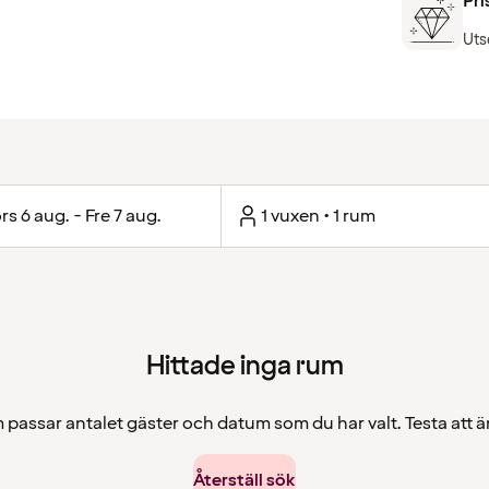
Pri
Uts
rs 6 aug. - Fre 7 aug.
1 vuxen • 1 rum
Hittade inga rum
 passar antalet gäster och datum som du har valt. Testa att än
Återställ sök