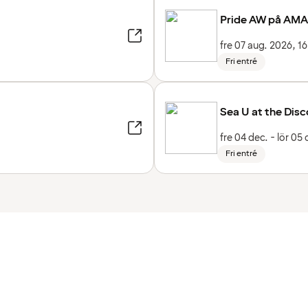
Pride AW på AMA
fre 07 aug. 2026, 1
Fri entré
Sea U at the Disc
fre 04 dec. - lör 05
Fri entré