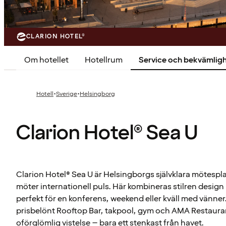
CLARION HOTEL®
Om hotellet
Hotellrum
Service och bekvämlig
·
·
Hotell
Sverige
Helsingborg
Clarion Hotel® Sea U
Clarion Hotel® Sea U är Helsingborgs självklara mötespl
möter internationell puls. Här kombineras stilren desig
perfekt för en konferens, weekend eller kväll med vänner
prisbelönt Rooftop Bar, takpool, gym och AMA Restaurant 
oförglömlig vistelse – bara ett stenkast från havet.