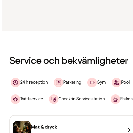
Innehållet
har
laddats
Service och bekvämligheter
24 h reception
Parkering
Gym
Pool
Tvättservice
Check-in Service station
Frukos
Mat & dryck