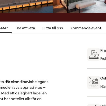
heter
Bra att veta
Hitta till oss
Kommande event
Fru
Fru
Osl
ats där skandinavisk elegans
När
n med en avslappnad vibe –
. Med ett oslagbart läge, en
har hotellet allt för en