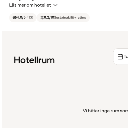
Läs mer om hotellet
4.0
/5
(
413
)
8.2
/10
Sustainability rating
To
Hotellrum
Vi hittar inga rum som