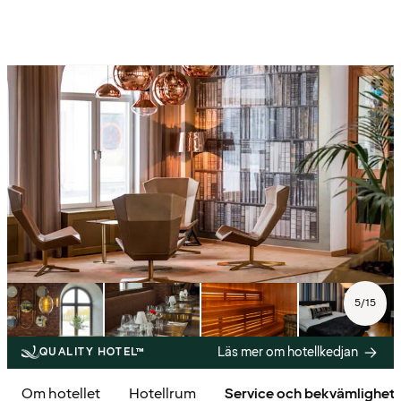
5
/
15
Läs mer om hotellkedjan
QUALITY HOTEL™
Om hotellet
Hotellrum
Service och bekvämlighet