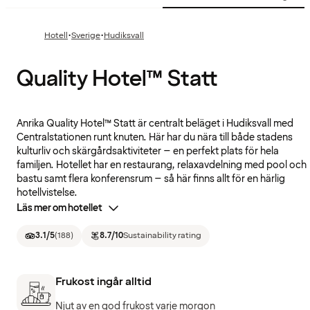
·
·
Hotell
Sverige
Hudiksvall
Quality Hotel™ Statt
Anrika Quality Hotel™ Statt är centralt beläget i Hudiksvall med
Centralstationen runt knuten. Här har du nära till både stadens
kulturliv och skärgårdsaktiviteter – en perfekt plats för hela
familjen. Hotellet har en restaurang, relaxavdelning med pool och
bastu samt flera konferensrum – så här finns allt för en härlig
hotellvistelse.
Läs mer om hotellet
3.1
/5
(
188
)
8.7
/10
Sustainability rating
Frukost ingår alltid
Njut av en god frukost varje morgon