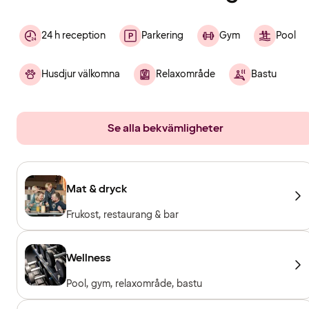
24 h reception
Parkering
Gym
Pool
Husdjur välkomna
Relaxområde
Bastu
Se alla bekvämligheter
Mat & dryck
Frukost, restaurang & bar
Wellness
Pool, gym, relaxområde, bastu