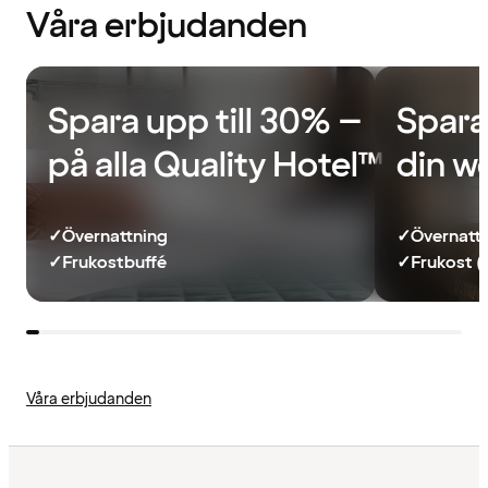
Våra erbjudanden
Spara upp till 30% –
Spara
på alla Quality Hotel™
din w
✓
Övernattning
✓
Övernatt
✓
Frukostbuffé
✓
Frukost (
Våra erbjudanden