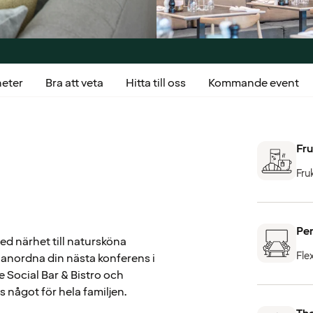
heter
Bra att veta
Hitta till oss
Kommande event
Fru
Fru
Per
ed närhet till natursköna
Fle
anordna din nästa konferens i
 Social Bar & Bistro och
 något för hela familjen.