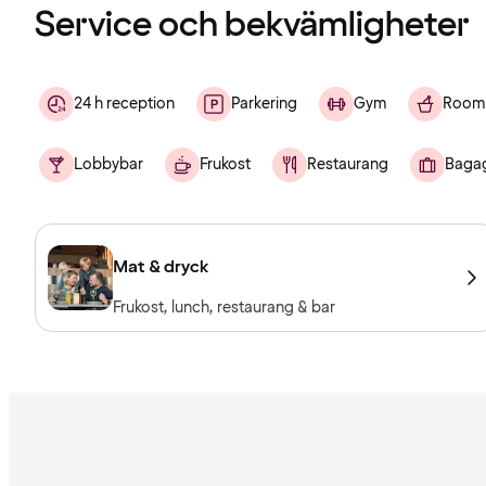
Service och bekvämligheter
24 h reception
Parkering
Gym
Room 
Lobbybar
Frukost
Restaurang
Baga
Mat & dryck
Frukost, lunch, restaurang & bar