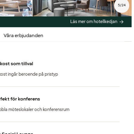
5
/
24
Läs mer om hotellkedjan
Våra erbjudanden
kost som tillval
kost ingår beroende på pristyp
fekt för konferens
xibla möteslokaler och konferensrum