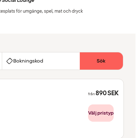
 Social Lounge
esplats för umgänge, spel, mat och dryck
Bokningskod
Sök
890
SEK
från
Välj pristyp