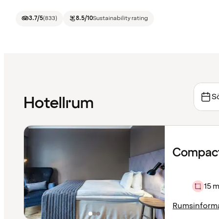
3.7
/5
(
833
)
8.5
/10
Sustainability rating
Sö
Hotellrum
Compact
15 m
Rumsinform