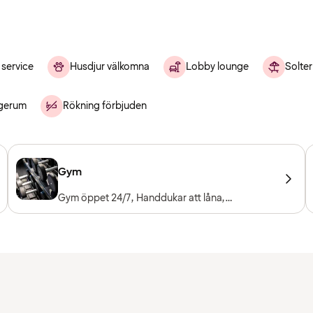
service
Husdjur välkomna
Lobby lounge
Solter
gerum
Rökning förbjuden
Gym
Gym öppet 24/7, Handdukar att låna,
Träningsmaskiner, Konditionsmaskiner, Fria
vikter, Entré ingår för hotellgäster