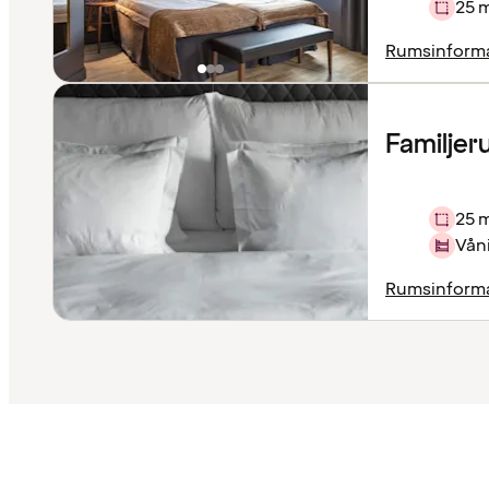
25 
Rumsinform
Familje
25 
Våni
Rumsinform
Innehållet
har
laddats