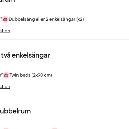
²
Dubbelsäng eller 2 enkelsängar (x2)
ation
 två enkelsängar
m²
Twin beds (2x90 cm)
ation
dubbelrum