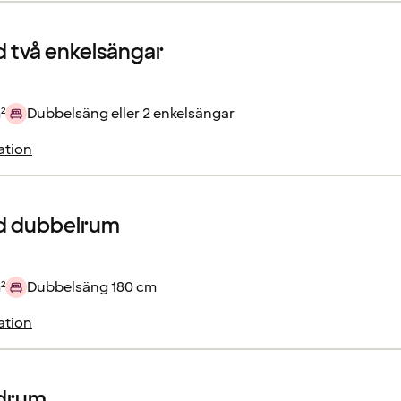
 två enkelsängar
²
Dubbelsäng eller 2 enkelsängar
ation
d dubbelrum
²
Dubbelsäng 180 cm
ation
drum