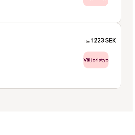
1 223
SEK
från
Välj pristyp