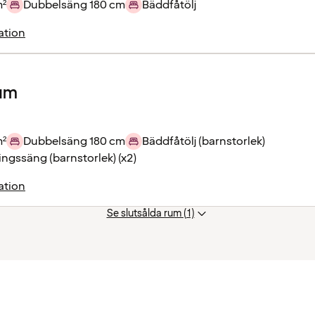
m²
Dubbelsäng 180 cm
Bäddfåtölj
ation
rum
m²
Dubbelsäng 180 cm
Bäddfåtölj (barnstorlek)
ngssäng (barnstorlek) (x2)
ation
Se slutsålda rum (1)