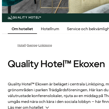
QUALITY HOTEL™
Om hotellet
Hotellrum
Service och bekvämlig
·
·
Hotell
Sverige
Linköping
Quality Hotel™ Ekoxen
Quality Hotel™ Ekoxen är beläget i centrala Linköping, m
grönområden i parken Trädgårdsföreningen. Här kan du 
välutrustade konferenslokaler, njuta av en middag på The
umgås med nära och kära i den sociala lobbyn – här finns
Läs mer om hotellet