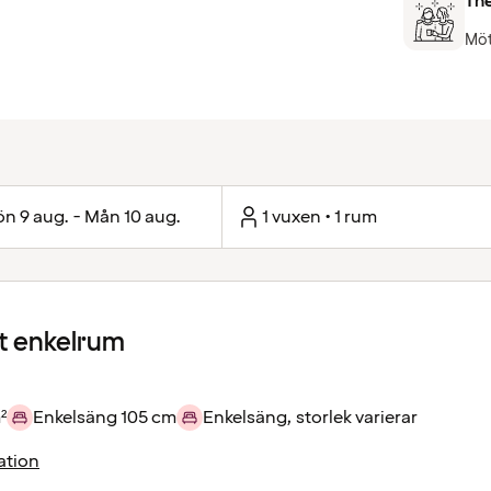
The
Möt
n 9 aug. - Mån 10 aug.
1 vuxen • 1 rum
 enkelrum
²
Enkelsäng 105 cm
Enkelsäng, storlek varierar
ation