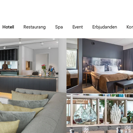
Gå till sidans innehåll
Gå till sidans huvudmeny
Hotell
Restaurang
Spa
Event
Erbjudanden
Kon