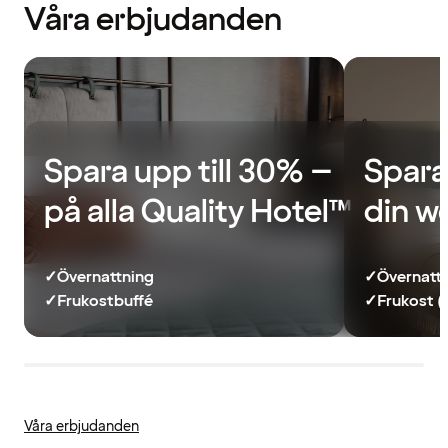
Våra erbjudanden
Spara upp till 30% –
Spara
på alla Quality Hotel™
din w
✓
Övernattning
✓
Övernatt
✓
Frukostbuffé
✓
Frukost (
Våra erbjudanden