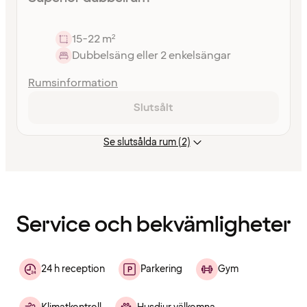
15-22 m²
Dubbelsäng eller 2 enkelsängar
Rumsinformation
Slutsålt
Se slutsålda rum (2)
Innehållet
har
laddats
Service och bekvämligheter
24 h reception
Parkering
Gym