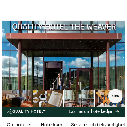
5
/
55
Läs mer om hotellkedjan
QUALITY HOTEL™
Om hotellet
Hotellrum
Service och bekvämlighet