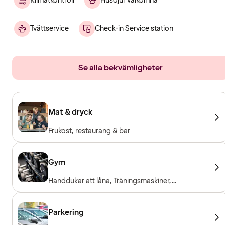
Klimatkontroll
Husdjur välkomna
Tvättservice
Check-in Service station
Se alla bekvämligheter
Mat & dryck
Frukost, restaurang & bar
Gym
Handdukar att låna, Träningsmaskiner,
Konditionsmaskiner, Fria vikter, Entré ingår för
hotellgäster
Parkering