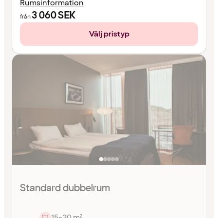
Rumsinformation
3 060
SEK
från
Välj pristyp
Standard dubbelrum
15-20 m²