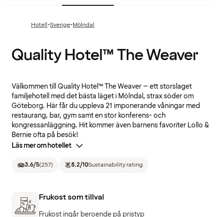
·
·
Hotell
Sverige
Mölndal
Quality Hotel™ The Weaver
Välkommen till Quality Hotel™ The Weaver – ett storslaget
familjehotell med det bästa läget i Mölndal, strax söder om
Göteborg. Här får du uppleva 21 imponerande våningar med
restaurang, bar, gym samt en stor konferens- och
kongressanläggning. Hit kommer även barnens favoriter Lollo &
Bernie ofta på besök!
Läs mer om hotellet
3.6
/5
(
257
)
8.2
/10
Sustainability rating
Frukost som tillval
Frukost ingår beroende på pristyp