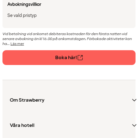
Avbokningsvillkor
Se vald pristyp
Vid betalning vid ankomst debiteras kostnaden för den första natten vid
senare avbokning än kl 16.00 på ankomstdagen. Förbokade aktiviteter kan
ha...
Läs mer
Boka här!
Om Strawberry
Våra hotell