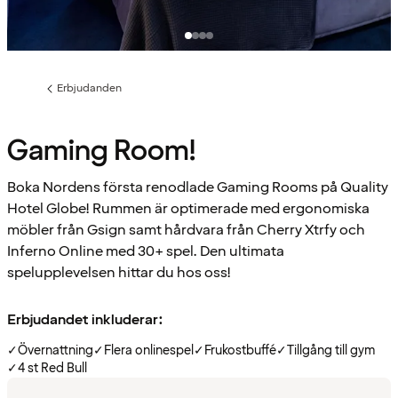
Erbjudanden
Föregående
sida:
Gaming Room!
Boka Nordens första renodlade Gaming Rooms på Quality
Hotel Globe! Rummen är optimerade med ergonomiska
möbler från Gsign samt hårdvara från Cherry Xtrfy och
Inferno Online med 30+ spel. Den ultimata
spelupplevelsen hittar du hos oss!
Erbjudandet inkluderar:
✓
Övernattning
✓
Flera onlinespel
✓
Frukostbuffé
✓
Tillgång till gym
✓
4 st Red Bull