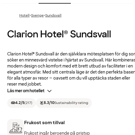
·
·
Hotell
Sverige
Sundsvall
Clarion Hotel® Sundsvall
Clarion Hotel® Sundsvall är den självklara mötesplatsen för dig s
söker en minnesvärd vistelse i hjärtat av Sundsvall. Här kombinera
modern design och komfort med ett brett utbud av faciliteter i en
elegant atmosfär. Med sitt centrala läge är det den perfekta base
för alla typer av resor – oavsett om du vill upptäcka staden eller
reser med jobbet.
Läs mer om hotellet
4.2
/5
(
217
)
8.3
/10
Sustainability rating
Frukost som tillval
Frukost ingår beroende på pristyp