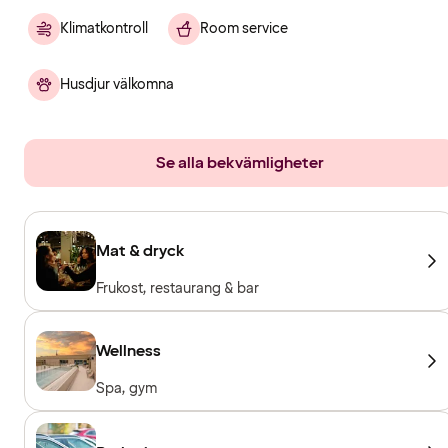
Klimatkontroll
Room service
Husdjur välkomna
Se alla bekvämligheter
Mat & dryck
Frukost, restaurang & bar
Wellness
Spa, gym