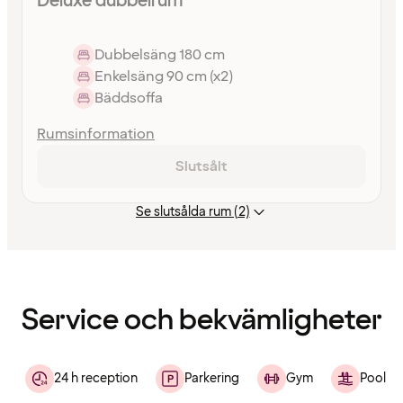
Deluxe dubbelrum
Dubbelsäng 180 cm
Enkelsäng 90 cm (x2)
Bäddsoffa
Rumsinformation
Slutsålt
Se slutsålda rum (2)
Innehållet
har
laddats
Service och bekvämligheter
24 h reception
Parkering
Gym
Pool