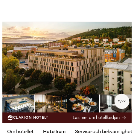
5
/
72
Läs mer om hotellkedjan
CLARION HOTEL®
Om hotellet
Hotellrum
Service och bekvämlighet