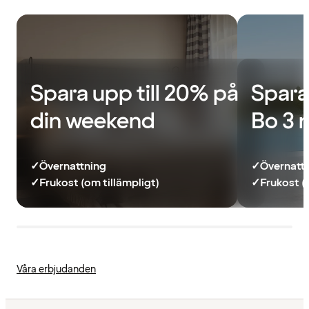
Spara upp till 20% på
Spara
din weekend
Bo 3 
✓
Övernattning
✓
Övernatt
✓
Frukost (om tillämpligt)
✓
Frukost (
Våra erbjudanden