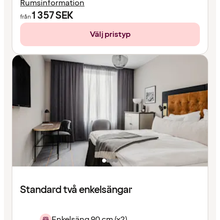
Rumsinformation
1 357
SEK
från
Välj pristyp
Standard två enkelsängar
Enkelsäng 90 cm (x2)