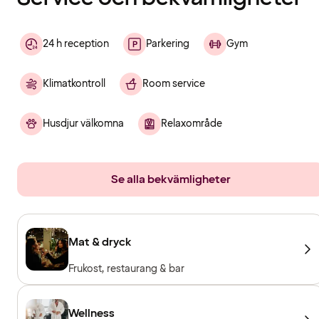
24 h reception
Parkering
Gym
Klimatkontroll
Room service
Husdjur välkomna
Relaxområde
Se alla bekvämligheter
Mat & dryck
Frukost, restaurang & bar
Wellness