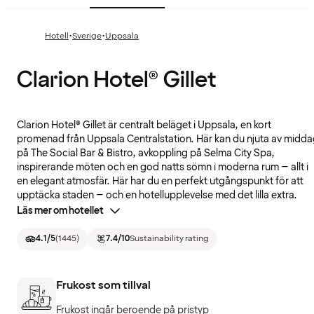
·
·
Hotell
Sverige
Uppsala
Clarion Hotel® Gillet
Clarion Hotel® Gillet är centralt beläget i Uppsala, en kort
promenad från Uppsala Centralstation. Här kan du njuta av midd
på The Social Bar & Bistro, avkoppling på Selma City Spa,
inspirerande möten och en god natts sömn i moderna rum – allt i
en elegant atmosfär. Här har du en perfekt utgångspunkt för att
upptäcka staden – och en hotellupplevelse med det lilla extra.
Läs mer om hotellet
4.1
/5
(
1445
)
7.4
/10
Sustainability rating
Frukost som tillval
Frukost ingår beroende på pristyp