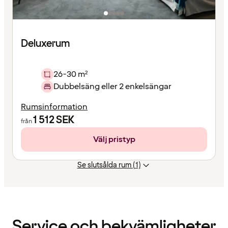
Deluxerum
26-30 m²
Dubbelsäng eller 2 enkelsängar
Rumsinformation
1 512
SEK
från
Välj pristyp
Se slutsålda rum (1)
Innehållet
har
laddats
Service och bekvämligheter