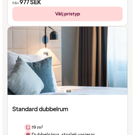
977
SEK
från
Välj pristyp
Standard dubbelrum
19 m²
Dubbelsäng, storlek varierar