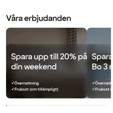
Våra erbjudanden
Spara upp till 20% på
Spara
din weekend
Bo 3 
✓
Övernattning
✓
Övernatt
✓
Frukost (om tillämpligt)
✓
Frukost (