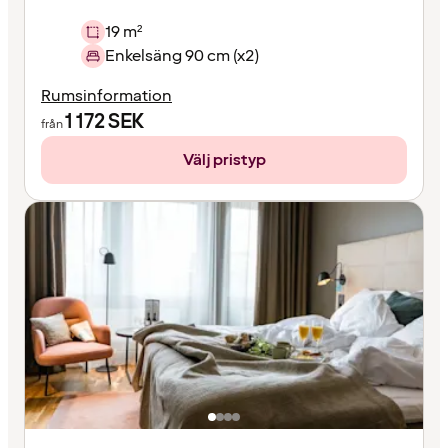
19 m²
Enkelsäng 90 cm (x2)
Rumsinformation
1 172
SEK
från
Välj pristyp