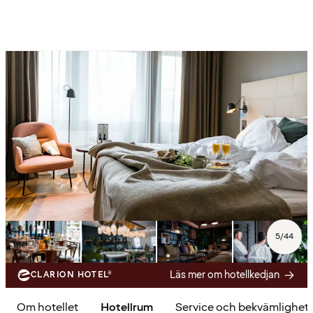
5
/
44
Läs mer om hotellkedjan
CLARION HOTEL®
Om hotellet
Hotellrum
Service och bekvämlighet