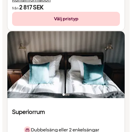
2 817
SEK
från
Välj pristyp
Superiorrum
Dubbelsäng eller 2 enkelsängar