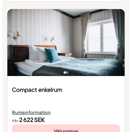
Compact enkelrum
Rumsinformation
2 622
SEK
från
Välj pristyp