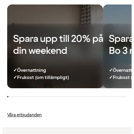
Spara upp till 20% på
Spara
din weekend
Bo 3 
✓
Övernattning
✓
Övernatt
✓
Frukost (om tillämpligt)
✓
Frukost (
Våra erbjudanden