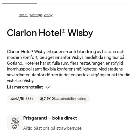
·
·
Hotell
Sverige
Visby
Clarion Hotel® Wisby
Clarion Hotel® Wisby erbjuder en unik blandning av historia och
modern komfort, beläget innanför Visbys medeltida ringmur på
Gotland. Hotellet har stilfulla rum, flera restauranger, en rofylld
inomhuspool samt flexibla konferensmöjligheter. Med stadens
sevärdheter utanför dörren är det en perfekt utgångspunkt för di
vistelse i Visby.
Läs mer om hotellet
4.1
/5
(
1388
)
7.9
/10
Sustainability rating
Prisgaranti – boka direkt
Alltid bäst pris på strawberry.se