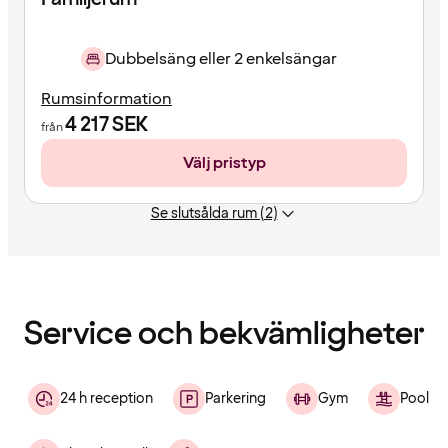
Dubbelsäng eller 2 enkelsängar
Rumsinformation
4 217
SEK
från
Välj pristyp
Se slutsålda rum (2)
Innehållet
har
laddats
Service och bekvämligheter
24 h reception
Parkering
Gym
Pool