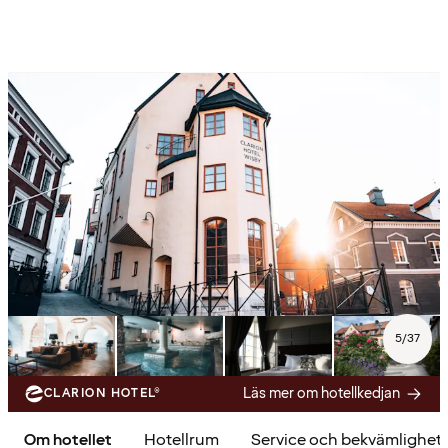
5
/
37
Läs mer om hotellkedjan
CLARION HOTEL®
Om hotellet
Hotellrum
Service och bekvämlighet