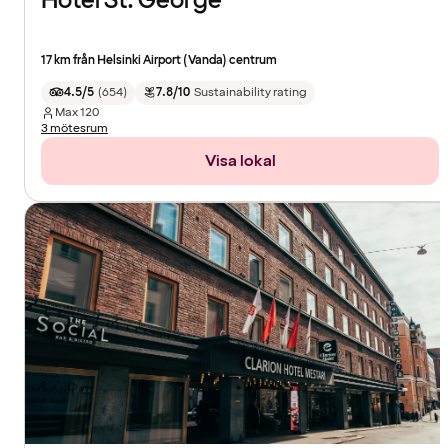
Hotel St. George
17 km från Helsinki Airport (Vanda) centrum
4.5/5
(
654
)
7.8/10
Sustainability rating
Max
120
3 mötesrum
Visa lokal