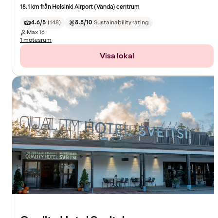
18.1 km från Helsinki Airport (Vanda) centrum
4.6/5
(
148
)
8.8/10
Sustainability rating
Max
16
1 mötesrum
Visa lokal