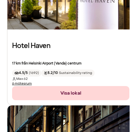
Hotel Haven
17 km från Helsinki Airport (Vanda) centrum
4.5/5
(
1692
)
8.2/10
Sustainability rating
Max
62
6 mötesrum
Visa lokal