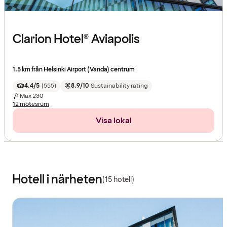
Clarion Hotel® Aviapolis
1.5 km från Helsinki Airport (Vanda) centrum
4.4/5
(
555
)
8.9/10
Sustainability rating
Max
230
12 mötesrum
Visa lokal
Hotell i närheten
(15 hotell)