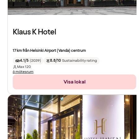
Klaus K Hotel
17 km från Helsinki Airport (Vanda) centrum
4.1/5
(
2039
)
8.8/10
Sustainability rating
Max
120
6 mötesrum
Visa lokal