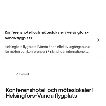
Konferenshotell och möteslokaler i Helsingfors-
Vanda flygplats
Helsingfors flygplats i Vanda är en effektiv utgångspunkt
för möten och konferenser i Finland, där internationell
tillgänglighet, hög kapacitet och integrerade
flygplatshotell gör det möjligt att genomföra evenemang i
olika storlekar.
Finland
Föregående
sida:
Konferenshotell och möteslokaler i
Helsingfors-Vanda flygplats