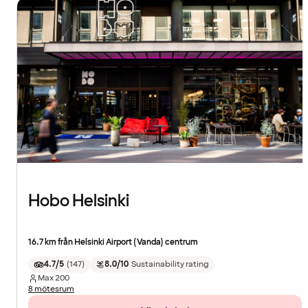
Hobo Helsinki
16.7 km från Helsinki Airport (Vanda) centrum
4.7/5
(
147
)
8.0/10
Sustainability rating
Max
200
8 mötesrum