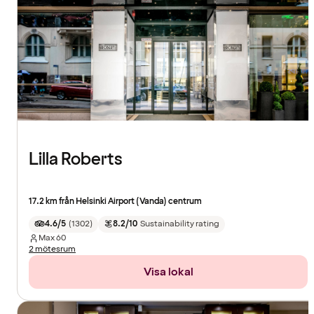
Lilla Roberts
17.2 km från Helsinki Airport (Vanda) centrum
4.6/5
(
1302
)
8.2/10
Sustainability rating
Max
60
2 mötesrum
Visa lokal