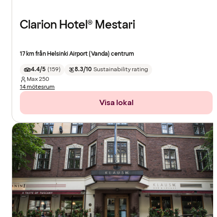
Clarion Hotel® Mestari
17 km från Helsinki Airport (Vanda) centrum
4.4/5
(
159
)
8.3/10
Sustainability rating
Max
250
14 mötesrum
Visa lokal