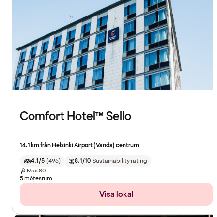
Comfort Hotel™ Sello
14.1 km från Helsinki Airport (Vanda) centrum
4.1/5
(
496
)
8.1/10
Sustainability rating
Max
80
5 mötesrum
Visa lokal