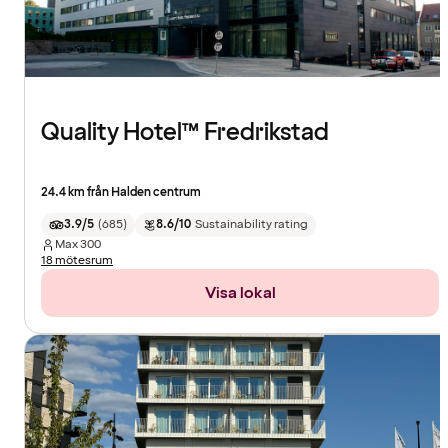
Quality Hotel™ Fredrikstad
24.4 km från Halden centrum
3.9/5
(
685
)
8.6/10
Sustainability rating
Max
300
18 mötesrum
Visa lokal