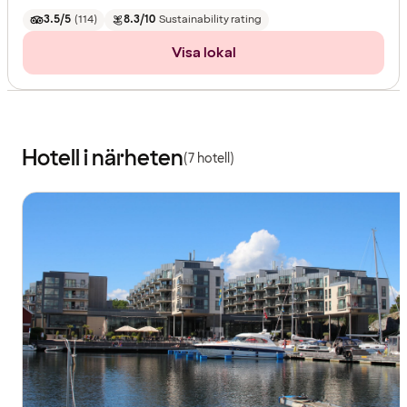
3.5/5
(
114
)
8.3/10
Sustainability rating
Visa lokal
Hotell i närheten
(7 hotell)