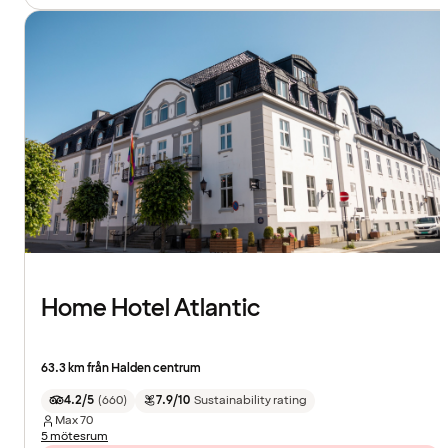
Home Hotel Atlantic
63.3 km från Halden centrum
4.2/5
(
660
)
7.9/10
Sustainability rating
Max
70
5 mötesrum