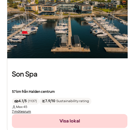
Son Spa
57 km från Halden centrum
4.1/5
(
1137
)
7.9/10
Sustainability rating
Max
45
7 mötesrum
Visa lokal