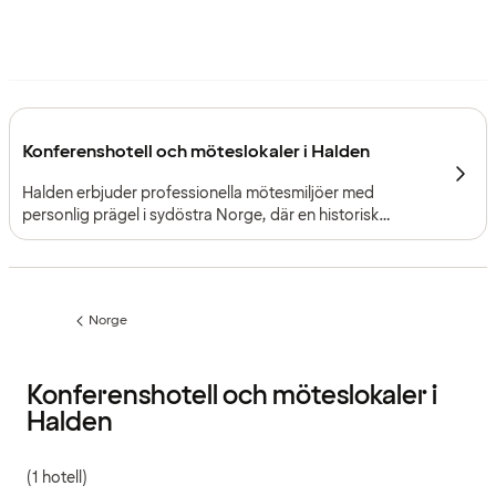
Konferenshotell och möteslokaler i Halden
Halden erbjuder professionella mötesmiljöer med
personlig prägel i sydöstra Norge, där en historisk
atmosfär och närheten till den svenska gränsen gör
planeringen smidig. Staden är idealisk för workshops och
styrelsemöten som lyfts av en lugn och personlig miljö.
Norge
Föregående
sida:
Konferenshotell och möteslokaler i
Halden
(1 hotell)