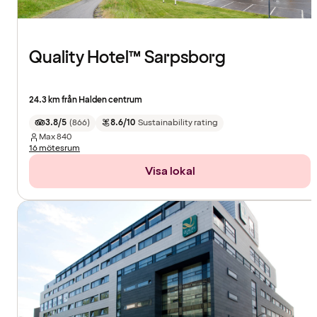
Quality Hotel™ Sarpsborg
24.3 km från Halden centrum
3.8/5
(
866
)
8.6/10
Sustainability rating
Max
840
16 mötesrum
Visa lokal