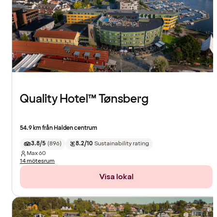
Quality Hotel™ Tønsberg
54.9 km från Halden centrum
3.8/5
(
896
)
8.2/10
Sustainability rating
Max
60
14 mötesrum
Visa lokal