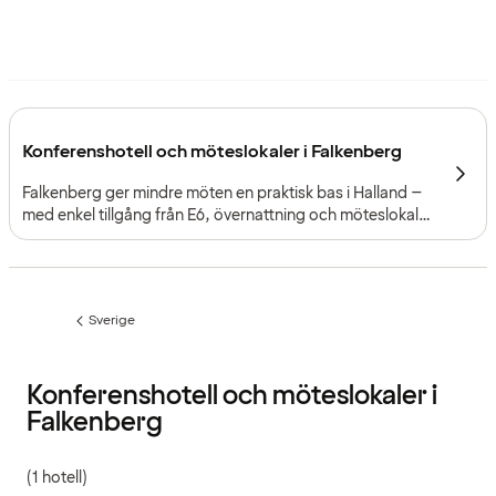
Konferenshotell och möteslokaler i Falkenberg
Falkenberg ger mindre möten en praktisk bas i Halland –
med enkel tillgång från E6, övernattning och möteslokaler
nära kusten.
Sverige
Föregående
sida:
Konferenshotell och möteslokaler i
Falkenberg
(1 hotell)