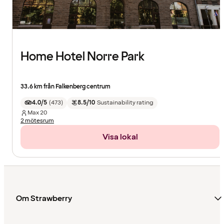
Home Hotel Norre Park
33.6 km från Falkenberg centrum
4.0/5
(
473
)
8.5/10
Sustainability rating
Max
20
2 mötesrum
Visa lokal
Om Strawberry