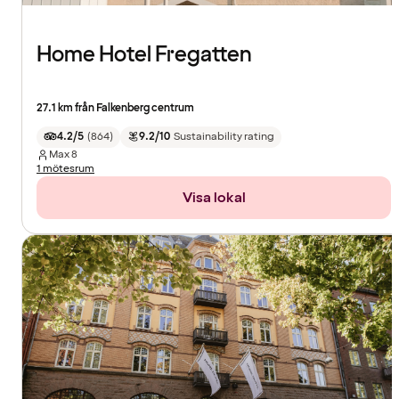
Home Hotel Fregatten
27.1 km från Falkenberg centrum
4.2/5
(
864
)
9.2/10
Sustainability rating
Max
8
1 mötesrum
Visa lokal