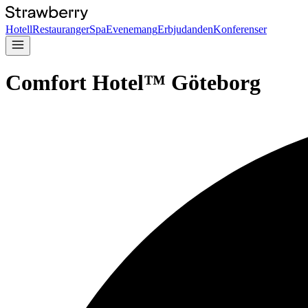
Hotell
Restauranger
Spa
Evenemang
Erbjudanden
Konferenser
Comfort Hotel™ Göteborg