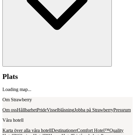
Plats
Loading map...
Om Strawberry
Om oss
Hållbarhet
Pride
Visselblåsning
Jobba på Strawberry
Pressrum
Våra hotell
Karta över alla våra hotell
Destinationer
Comfort Hotel™
Quality