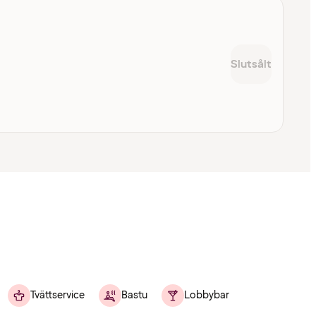
Slutsålt
Tvättservice
Bastu
Lobbybar