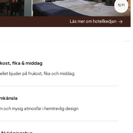
5
/
71
Läs mer om hotellkedjan
kost, fika & middag
ellet bjuder på frukost, fika och middag
mkänsla
m och mysig atmosfär i hemtrevlig design