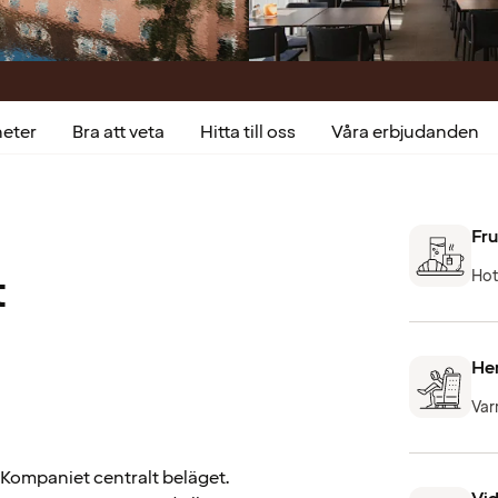
heter
Bra att veta
Hitta till oss
Våra erbjudanden
Fru
t
Hot
He
Var
Kompaniet centralt beläget.