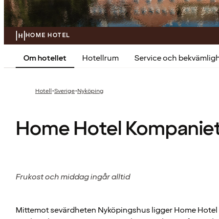
HOME HOTEL
Om hotellet
Hotellrum
Service och bekvämlig
·
·
Hotell
Sverige
Nyköping
Home Hotel Kompanie
Frukost och middag ingår alltid
Mittemot sevärdheten Nyköpingshus ligger Home Hotel 