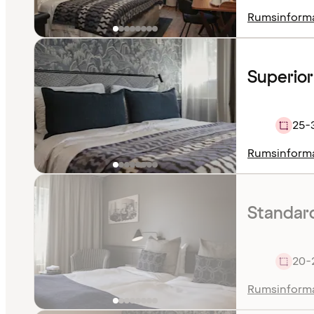
Rumsinform
Superio
25-
Rumsinform
Standard
20-
Rumsinform