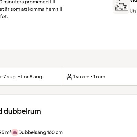
Vi
0 minuters promenad till
et är som att komma hem till
Uts
fot.
e 7 aug. - Lör 8 aug.
1 vuxen • 1 rum
d dubbelrum
25 m²
Dubbelsäng 160 cm