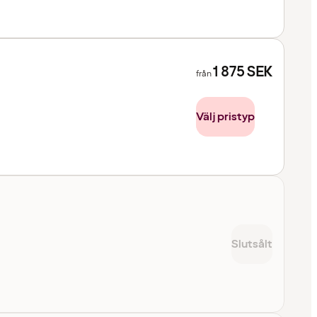
1 875
SEK
från
Välj pristyp
Slutsålt