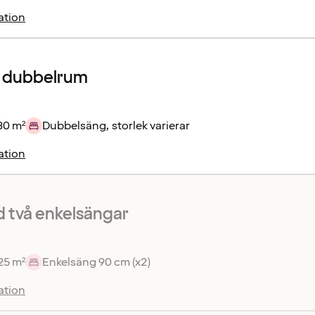
ation
r dubbelrum
30 m²
Dubbelsäng, storlek varierar
ation
 två enkelsängar
25 m²
Enkelsäng 90 cm (x2)
ation