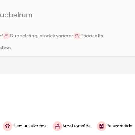
dubbelrum
m²
Dubbelsäng, storlek varierar
Bäddsoffa
ation
Husdjur välkomna
Arbetsområde
Relaxområde