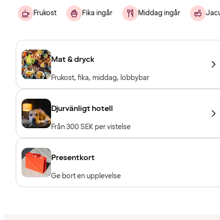
Frukost
Fika ingår
Middag ingår
Jacu
Mat & dryck
Frukost, fika, middag, lobbybar
Djurvänligt hotell
Från 300 SEK per vistelse
Presentkort
Ge bort en upplevelse