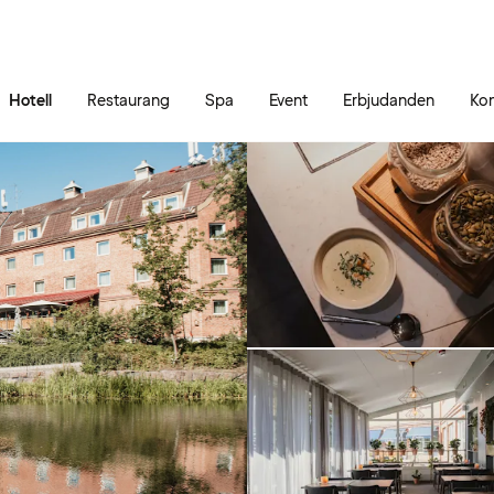
Gå till sidans innehåll
Gå till sidans huvudmeny
Hotell
Restaurang
Spa
Event
Erbjudanden
Kon