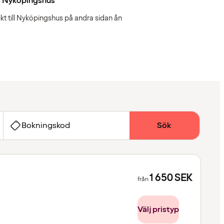
d Nyköpingshus
ikt till Nyköpingshus på andra sidan ån
Bokningskod
Sök
1 650
SEK
från
Välj pristyp