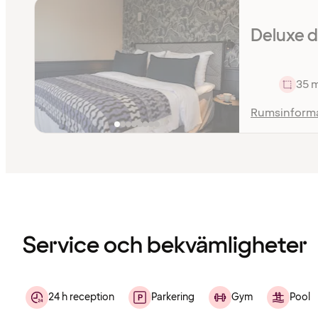
Deluxe 
35 
Rumsinform
Innehållet
har
laddats
Service och bekvämligheter
24 h reception
Parkering
Gym
Pool