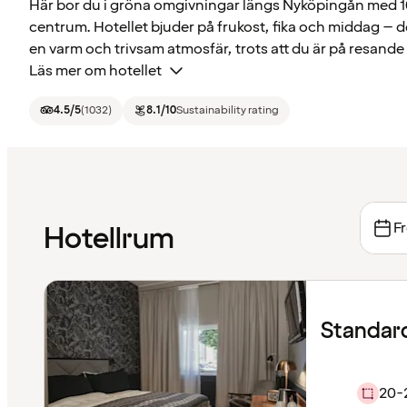
Här bor du i gröna omgivningar längs Nyköpingån med 1
centrum. Hotellet bjuder på frukost, fika och middag – d
en varm och trivsam atmosfär, trots att du är på resande 
Läs mer om hotellet
4.5
/5
(
1032
)
8.1
/10
Sustainability rating
Fr
Hotellrum
Standar
20-