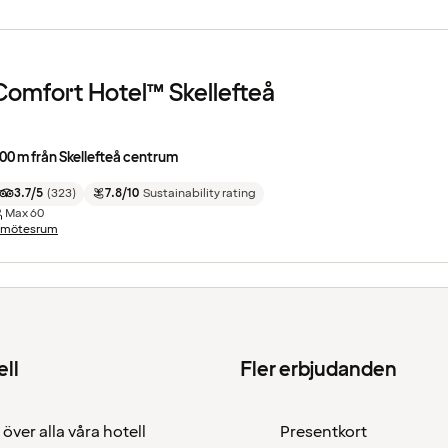
Comfort Hotel™ Skellefteå
00 m från Skellefteå centrum
3.7/5
(
323
)
7.8/10
Sustainability rating
Max
60
 mötesrum
ell
Fler erbjudanden
 över alla våra hotell
Presentkort