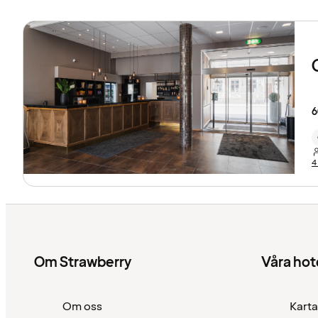
6
4
Om Strawberry
Våra hot
Om oss
Karta