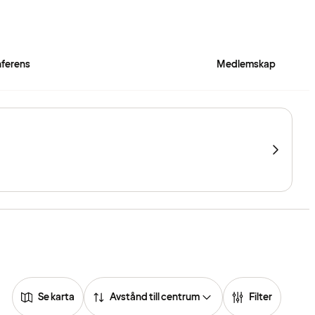
ferens
Medlemskap
Se karta
Avstånd till centrum
Filter