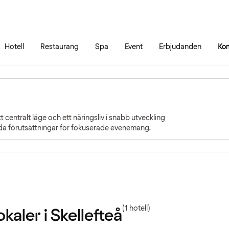
Gå till sidans innehåll
Gå till sidans huvudmeny
Hotell
Restaurang
Spa
Event
Erbjudanden
Kon
t centralt läge och ett näringsliv i snabb utveckling
oda förutsättningar för fokuserade evenemang.
(1 hotell)
aler i Skellefteå