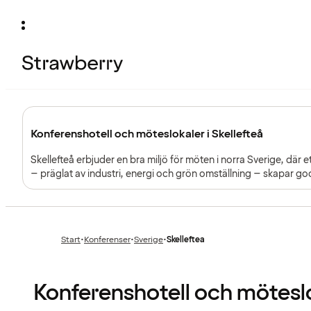
Konferenshotell och möteslokaler i Skellefteå
Skellefteå erbjuder en bra miljö för möten i norra Sverige, där et
– präglat av industri, energi och grön omställning – skapar g
Start
•
Konferenser
•
Sverige
•
Skelleftea
Föregående
Föregående
sida:
sida:
Konferenshotell och möteslok