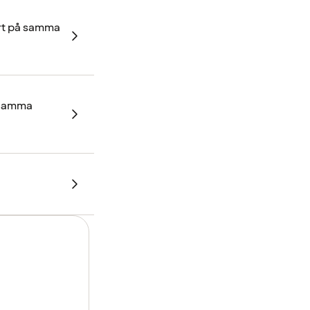
ort på samma
å samma