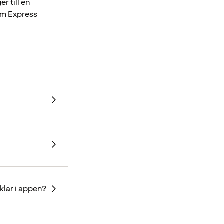
r till en
 om Express
klar i appen?