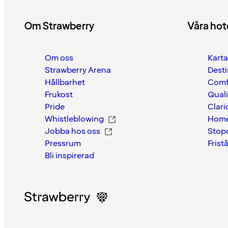
Om Strawberry
Våra hot
Om oss
Karta
Strawberry Arena
Desti
Hållbarhet
Comf
Frukost
Quali
Pride
Clari
Whistleblowing
Home
Jobba hos oss
Stop
Pressrum
Frist
Bli inspirerad