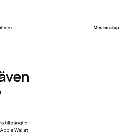
ferens
Medlemskap
 även
?
tillgänglig i
n Apple Wallet