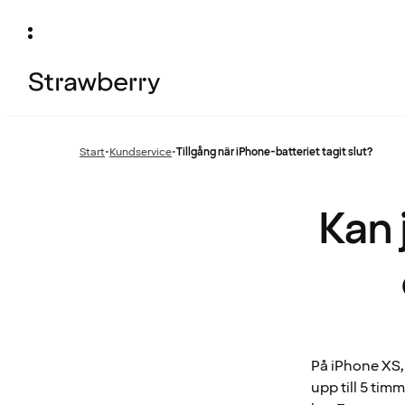
Start
•
Kundservice
•
Tillgång när iPhone-batteriet tagit slut?
Föregående
sida:
Kan 
På iPhone XS,
upp till 5 tim