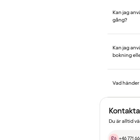
Kan jag anv
gång?
Kan jag anv
bokning elle
Vad händer 
Kontakta
Du är alltid 
+46 771 6