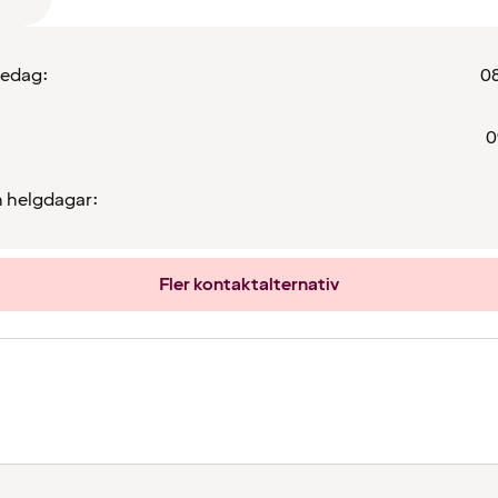
redag:
08
0
 helgdagar:
Fler kontaktalternativ