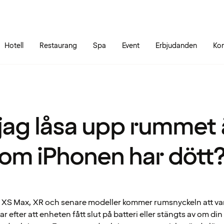
Gå till sidans innehåll
Gå till sidans huvudmeny
Hotell
Restaurang
Spa
Event
Erbjudanden
Kon
jag låsa upp rummet
om iPhonen har dött
 XS Max, XR och senare modeller kommer rumsnyckeln att vara 
mar efter att enheten fått slut på batteri eller stängts av om di