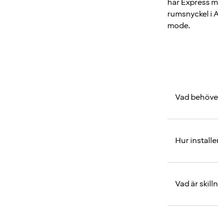
har Express mo
rumsnyckel i A
mode.
Vad behöver 
Hur install
Vad är skil