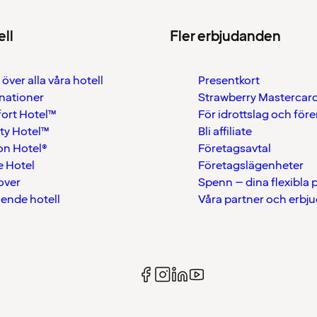
ell
Fler erbjudanden
 över alla våra hotell
Presentkort
nationer
Strawberry Mastercar
ort Hotel™
För idrottslag och för
ty Hotel™
Bli affiliate
on Hotel®
Företagsavtal
 Hotel
Företagslägenheter
over
Spenn – dina flexibla
ående hotell
Våra partner och erbj