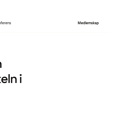
ferens
Medlemskap
h
ln i