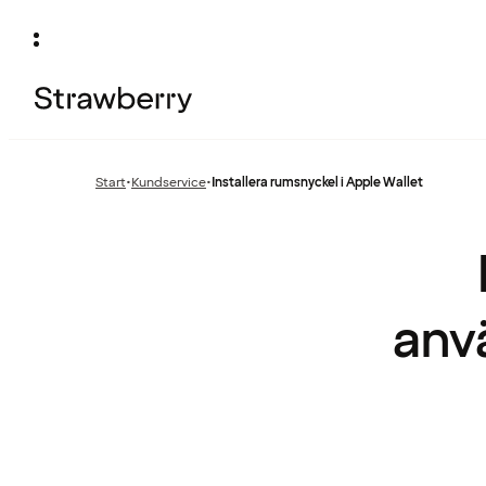
Start
•
Kundservice
•
Installera rumsnyckel i Apple Wallet
Föregående
sida:
anv