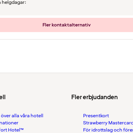
 helgdagar:
Fler kontaktalternativ
ell
Fler erbjudanden
 över alla våra hotell
Presentkort
nationer
Strawberry Mastercar
ort Hotel™
För idrottslag och för