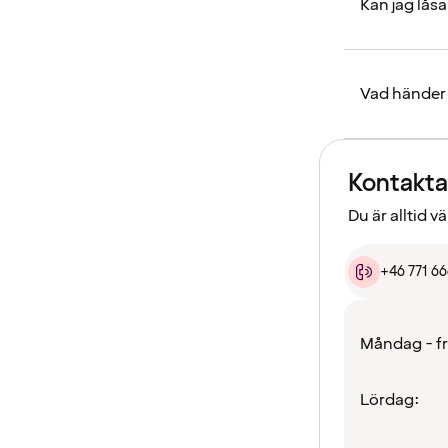
Kan jag lås
Vad händer 
Kontakta
Du är alltid 
+46 771 6
Måndag - f
Lördag: