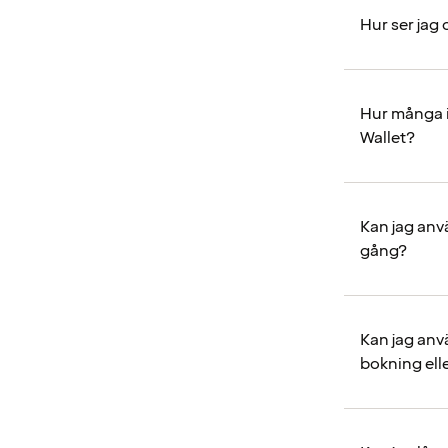
Hur ser jag
Hur många i
Wallet?
Kan jag anv
gång?
Kan jag anv
bokning elle