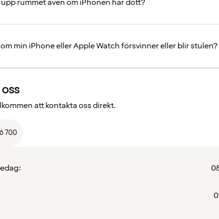
a upp rummet även om iPhonen har dött?
om min iPhone eller Apple Watch försvinner eller blir stulen?
 oss
välkommen att kontakta oss direkt.
66 700
redag:
08
0