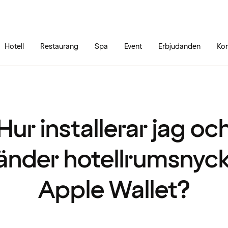
Gå till sidans innehåll
Gå till sidans huvudmeny
Hotell
Restaurang
Spa
Event
Erbjudanden
Kon
Hur installerar jag oc
änder hotellrumsnycke
Apple Wallet?