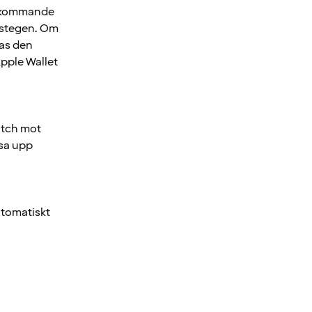
na kommande
j stegen. Om
ras den
Apple Wallet
atch mot
åsa upp
utomatiskt