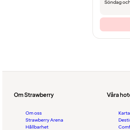
Söndag och
Om Strawberry
Våra hot
Om oss
Karta
Strawberry Arena
Desti
Hållbarhet
Comf