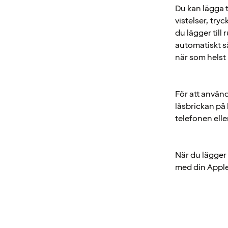
Du kan lägga t
vistelser, try
du lägger till
automatiskt så
när som helst
För att använ
låsbrickan på 
telefonen ell
När du lägger 
med din Apple